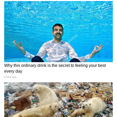
Modi in IIT Delhi: '1 लाख करोड़..अंग्रेजी में
को उतारने की कोशिश करता है। लेकिन इस बार विद्या चुप
बोलूं', देश के युवाओं को Modi ने दिया बहुत बड़ा
नहीं रहती। वह महादेव का विरोध करते हुए साफ कहती है
टास्क
कि उसके मंगलसूत्र को हटाने का अधिकार सिर्फ भगवान
या उसे स्वयं है। विद्या का यह बदला हुआ रूप दर्शकों के
देर रात Rishabh Pant की इस शिकायत पर
लिए बेहद भावुक और दमदार पल साबित होने वाला है।
CM Pushkar Dhami की पहली प्रतिक्रिया
क्या मोगरा की सच्चाई जोड़ पाएगी टूटता परिवार?
अब शो का सबसे बड़ा सवाल यही है कि क्या राज्जी
धीरज की बात मानकर पीछे हट जाएगी या फिर मोगरा के
सारे राज दुनिया के सामने लाकर महादेव और विद्या को
फिर से एक करने की कोशिश करेगी? मोगरा की साजिशें
लगातार सफल होती नजर आ रही हैं, लेकिन राज्जी और
नर्मदा उसके खिलाफ मोर्चा खोल चुकी हैं। ऐसे में आने
वाले एपिसोड में बड़ा खुलासा और जबरदस्त पारिवारिक
टकराव देखने को मिल सकता है। अब यह देखना दिलचस्प