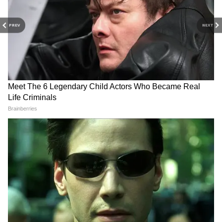
मातरम' की गूंज, एकता का दिया
शादी पर मचा बवाल, मौलाना उठाया
जाएगा संदेश
बड़ा सवाल!
PREV
NEXT
रणवीर सिंह ने 16 साल में खड़ा
विक्रांत मैसी की 'मुसाफिर कैफे' का
किया करोड़ों का एम्पायर, फीस से
ट्रेलर रिलीज, दिखी उलझी हुई लव
लेकर लग्जरी घरों-कारों तक सब
स्टोरी की झलक
जानिए