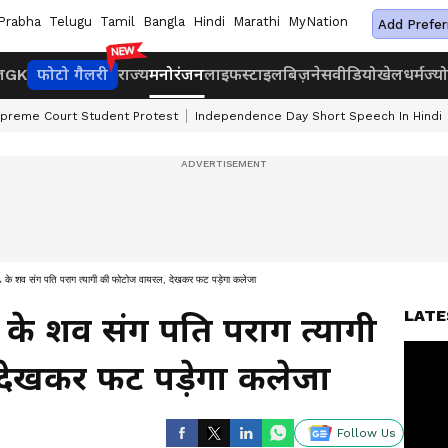
Prabha
Telugu
Tamil
Bangla
Hindi
Marathi
MyNation
Add Prefer
ज
GK
फोटो गैलरी
राज्य
मनोरंजन
लाइफस्टाइल
बिज़नेस
वीडियो
खेल
धर्म
ज्य
preme Court Student Protest
Independence Day Short Speech In Hindi
व संग पति पराग त्यागी की फोटोज वायरल, देखकर फट पड़ेगा कलेजा
LATE
के शव संग पति पराग त्यागी
देखकर फट पड़ेगा कलेजा
Follow Us