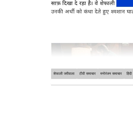
साफ़ दिखा दे रहा है। वे शेफाली के सिर 
उनकी अर्थी को कंधा देते हुए श्मशान घाट
शेफाली जरीवाला
टीवी समाचार
मनोरंजन समाचार
हिंदी
मनोरंजन जगत की सबसे खास खबरें अब ए
अपडेट्स के लिए
Bollywood News 
सेक्शन देखें। टीवी शोज़, टीआरपी और
साउथ फिल्मों की बड़ी ख़बरों के लिए
S
के लिए
Bhojpuri News
सेक्शन फॉलो
Related Articles
ABOUT THE AUTHOR
Shefali Jariwala Death
Gagan Gurjar