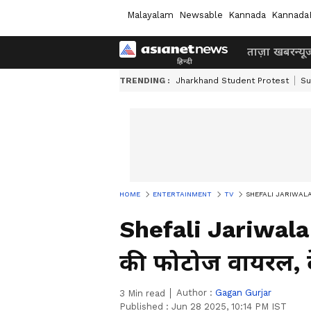
Malayalam
Newsable
Kannada
Kannada
ताज़ा खबर
न्यू
TRENDING :
Jharkhand Student Protest
Su
HOME
ENTERTAINMENT
TV
SHEFALI JARIWALA के श
Shefali Jariwala 
की फोटोज वायरल, 
Author :
Gagan Gurjar
3
Min read
Published :
Jun 28 2025, 10:14 PM IST