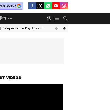
red Source
ोतिष
Independence Day Speech In Hindi
Air India Turbulence
Railway Ne
ST VIDEOS