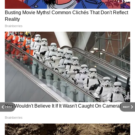
अब रुपाली के इस वीडियो को देखने के बाद उनके फैंस
काफी इमोशनल हो गए हैं। नितेश पांडे के निधन की खबर
सुनने के बाद रूपाली ने सोशल मीडिया पर पोस्ट कर
लिखा था, 'मैं शॉक हूं, इस खबर पर विश्वास नहीं हो रहा
है। आपको बता दें नितेश और रुपाली काफी अच्छे दोस्त
थे। दोनों ऑन स्क्रीन और ऑफ स्क्रीन स्टॉन्ग बॉन्ड शेयर
करते थे।
नितेश का हार्ट अटैक की वजह से हुआ निधन
PREV
NEXT
RECOMMENDED STORIES
दिवंगत अभिनेता का नितेश पांडे का 24 मई को इगतपुरी
में हार्ट अटैक की वजह से निधन हो गया था। उनका शव
होटल के कमरे में मिलने के बाद से होटल के स्टाफ और