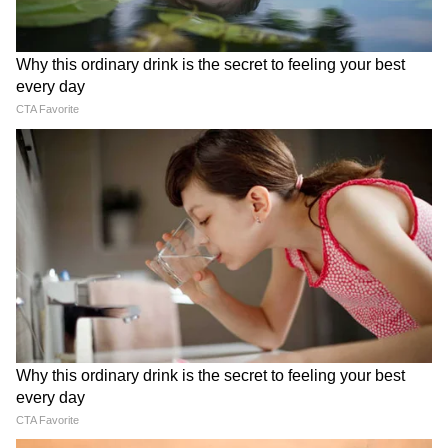
LATEST VIDEOS
Modi in IIT Delhi: '1 लाख करोड़..अंग्रेजी में
बोलूं', देश के युवाओं को Modi ने दिया बहुत बड़ा
टास्क
देर रात Rishabh Pant की इस शिकायत पर
CM Pushkar Dhami की पहली प्रतिक्रिया