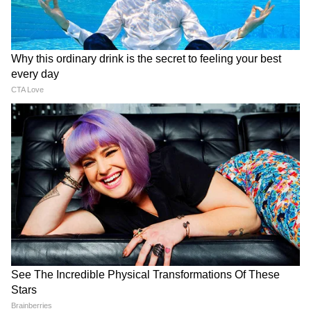
2
4
Image Credit :
Getty
मंदिरों में सिर ढकने की परंपरा
कुछ मंदिरों और धार्मिक स्थलों में सिर ढकना जरूरी माना
जाता है। जैसे - स्वर्ण मंदिर में पुरुष और महिलाएं दोनों
सिर ढककर ही जाते हैं। वहीं कई हिंदू मंदिरों में ऐसा नियम
नहीं होता, लेकिन लोग अपनी परंपरा के अनुसार सिर ढक
लेते हैं।