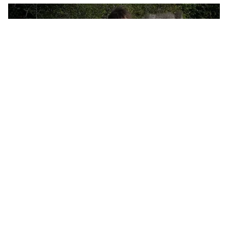
RECOMMENDED STORIES
क्या दक्षिण दिशा में सिर रखकर
IQ Test Puzzle: कौन-सी चीज
सोना चाहिए? उत्तर दिशा में सिर
पानी पीते ही मर जाती है? 99%
रखकर क्यों नहीं सोते लोग? जानें
लोग नहीं दे पाते इन ट्रिकी पजल का
सबकुछ...
राइट आंसर