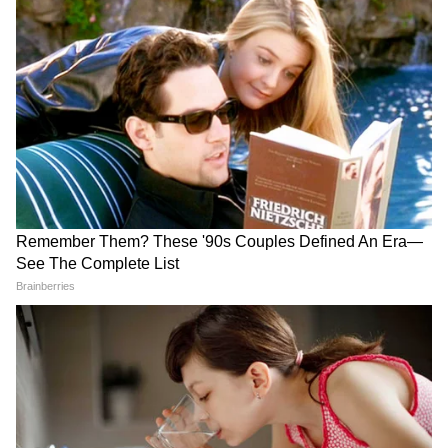
महत्व उनकी भावना और श्रद्धा से तय होता है, केवल सिर
ढकने या न ढकने से नहीं।
4
4
Image Credit :
Getty
कब सिर ढकना बेहतर माना जाता है?
परिवार की परंपरा अगर है तो सिर ढकना बेहतर माना
जाता है।
विशेष पूजा या हवन के दौरान कई लोग सिर ढकते हैं।