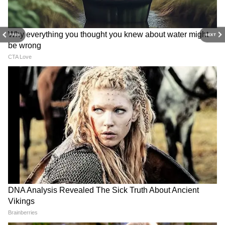
4
PREV
NEXT
Image Credit :
Getty
सिर ढकने को लेकर धर्म के जानकार क्या कहते हैं?
सिर ढकना अनुशासन और आदर का प्रतीक हो सकता है,
लेकिन इसे हर कंडीशन में जरूरी नहीं माना जाता। अगर
कोई इंसान साफ-सुथरे कपड़ों में, श्रद्धा-भक्ति के साथ
पूजा कर रहा है, तो बिना सिर ढके भी पूजा कर सकता है।
जैसे - 2 लोग मंदिर जाते हैं। पहला शख्स सिर पर रुमाल
बांधकर पूजा करता है। दूसरा बिना सिर ढके, लेकिन पूरी
श्रद्धा और भक्ति से पूजा करता है तो दोनों की पूजा का