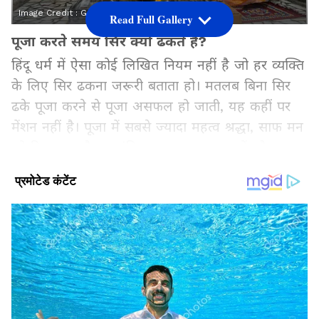
Image Credit :
Getty
Read Full Gallery
पूजा करते समय सिर क्यों ढकते हैं?
हिंदू धर्म में ऐसा कोई लिखित नियम नहीं है जो हर व्यक्ति
के लिए सिर ढकना जरूरी बताता हो। मतलब बिना सिर
ढके पूजा करने से पूजा असफल हो जाती, यह कहीं पर
मेंशन नहीं है। पूजा में सबसे ज्यादा महत्व श्रद्धा, साफ मन
को दिया गया है। हालांकि, अलग-अलग राज्यों और
परिवारों में अलग परंपराएं हैं। उत्तर भारत, राजस्थान,
पंजाब और गुजरात जैसे कई जगहों में महिलाएं पूजा के
समय सिर पर दुपट्टा या पल्लू रखती हैं। इसे सम्मान और
विनम्रता का प्रतीक माना जाता है। कई पुरुष भी मंदिर या
धार्मिक समारोह में सिर ढकते हैं।
Add Asianetnews Hindi as a Preferred
Source