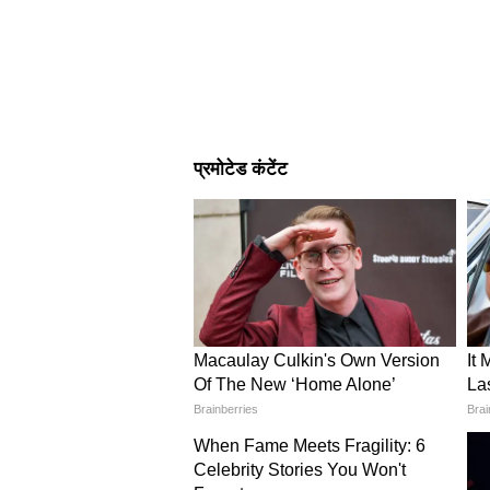
Image Credit :
Pinterest
रबर बेस वाला एंटी-स्लिप पायदान
बरसात में फर्श अक्सर गीला और फिसलन
जगह से नहीं खिसकते और सुरक्षित ग्रिप ब
जिससे घर के अंदर नमी कम पहुंचती है।
इसे भी पढ़ें-
Switch Board Painting: 
ही दीवार पर टिक जाएंगी सबकी नजर