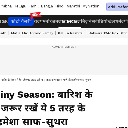
Prabha
Telugu
Tamil
Bangla
Hindi
Marathi
MyNation
Add Prefer
ज
GK
फोटो गैलरी
राज्य
मनोरंजन
लाइफस्टाइल
बिज़नेस
वीडियो
खेल
धर्म
ज्य
eath
Mafia Atiq Ahmed Family
Kal Ka Rashifal
Batwara 1947 Box Offic
ौसम में मेन डोर पर जरूर रखें ये 5 तरह के पायदान, फर्श रहेगा हमेशा साफ-सुथरा
ny Season: बारिश के
 जरूर रखें ये 5 तरह के
 हमेशा साफ-सुथरा