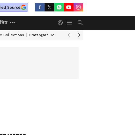
red Source
ोतिष
e Collections
Pratapgarh House Collapse
Independence Day Speech I