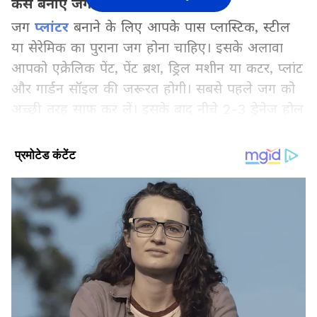
कैसे बनाएं जग प्लांटर
जग
प्लांटर
बनाने के लिए आपके पास प्लास्टिक, स्टील
या सेरेमिक का पुराना जग होना चाहिए। इसके अलावा
आपको एक्रेलिक पेंट, पेंट ब्रश, ड्रिल मशीन या कटर, प्लांट
और गार्डन सॉइल की जरूरत होगी। सबसे पहले जग को
अच्छी तरह साफ कर लें। इसके बाद नीचे 2-3 ड्रेनेज होल
बनाएं, ताकि एक्स्ट्रा पानी आसानी से निकल सके। अब
जग को अपनी पसंद के रंग से पेंट करें। आप फ्लोरल,
मंडला या मिनिमल डिजाइन भी बना सकते हैं। नीचे छोटे
स्टोन्स डालें, फिर गार्डन सॉइल भरें और अपनी पसंद का
पौधा लगाएं। आपका खूबसूरत DIY जग प्लांटर तैयार हो
जाएगा।
और पढ़ें-
Trunk planters: दादी नानी के पुराने
बक्से से ऐसे बनाएं गार्डन प्लांटर