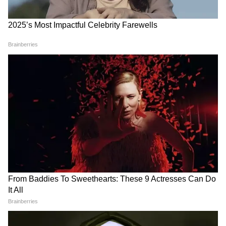
Add Asianetnews Hindi as a Preferred
Source
2
5
Image Credit :
Pinterest
जग प्लांटर आइडिया
अगर आपके पास स्टील या सेरेमिक का जग पड़ा हुआ है,
तो उससे खूबसूरत इंडोर प्लांटर बनाया जा सकता है।
इसके लिए व्हाइट, रेड या पेस्टल कलर का इस्तेमाल करें।
आप इसमें स्नेक प्लांट, मनी प्लांट या बेल वाले पौधे