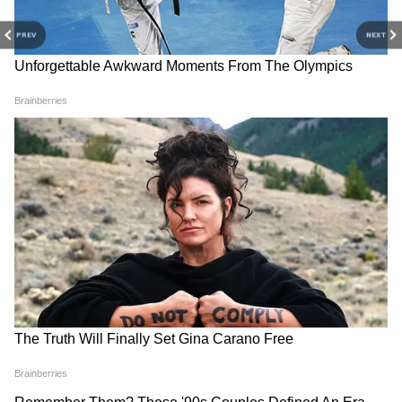
Image Credit :
Pinterest
PREV
NEXT
हैंगिंग जग प्लांटर
अगर आप बालकनी या गार्डन एरिया में हैंगिंग प्लांट्स
लगाना पसंद करते हैं, तो पुराने जग का इस्तेमाल कर
सकते हैं। जग के हैंडल को हुक से टांगें और उसे हल्का
टिल्टेड रखें। नीचे ड्रेनेज होल बनाकर मिट्टी भरें और उसमें
बेल वाले पौधे लगाएं। ये आपकी बालकनी को
Pinterest स्टाइल एस्थेटिक लुक देगा।
4
5