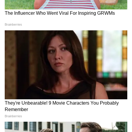
Image Credit :
Chat GPT
इंडोर जग प्लांटर
इंडोर डेकोरेशन के लिए जग प्लांटर एक परफेक्ट चॉइस है।
आप वुडन टेबल, डाइनिंग टेबल या शेल्फ पर 2-3 जग
प्लांटर सजाकर रख सकते हैं। मनी प्लांट, पोथोस या छोटे
सक्युलेंट्स के साथ ये आपके घर को एस्थेटिक और कोजा
लुक देगा।
LATEST VIDEOS