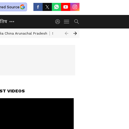
red Source
ोतिष
dia China Arunachal Pradesh
Saudi Turkey Pakistan Defense Pact
Delhi
ST VIDEOS