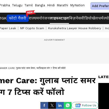
Prabha
Telugu
Tamil
Bangla
Hindi
Marathi
MyNation
Add Prefer
ज
GK
फोटो गैलरी
राज्य
मनोरंजन
लाइफस्टाइल
बिज़नेस
वीडियो
खेल
धर्म
ज्य
Paper Leak
MP Crypto Scam
Kurukshetra Lawyer House Robbery
In
CARE: गुलाब प्लांट समर केयर, फर्टीलाइजर संग 7 टिप्स करें फॉलो
LATE
r Care: गुलाब प्लांट समर
ग 7 टिप्स करें फॉलो
Follow Us