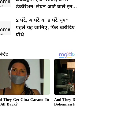
डेकोरेशन! लेपन आर्ट वाले इन
खूबसूरत प्लांटर्स पर दिल हार
2 घंटे, 4 घंटे या 8 घंटे धूप?
बैठेंगे आप
पहले यह जानिए, फिर खरीदिए
पौधे