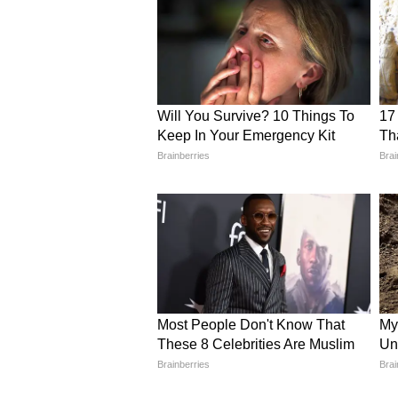
और पढ़ें -
गार्डन डिजाइन के 5 DIY Id
तेज धूप से थोड़ी सुरक्षा दें
गुलाब को धूप पसंद होती है, लेकिन गर्म
सकती है। खासकर गमले में लगे छोटे पौधे 
या ग्रीन नेट का इस्तेमाल करना अच्छा र
ज्यादा समय तक टिके रहते हैं।
गमले की मिट्टी ढीली रखें
गर्मियों में मिट्टी जल्दी सख्त हो जाती 
पाता। इसलिए हर 10–15 दिन में मिट्टी 
ऑक्सीजन मिलती रहती है और ग्रोथ बेहतर
धीमी हो जाए, तो महीने में एक बार एप्स
कीड़ों और फंगल प्रॉब्लम से बचाने के 