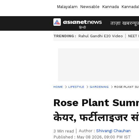
Malayalam
Newsable
Kannada
Kannada
ताज़ा खबर
न्यू
TRENDING :
Rahul Gandhi E20 Video
NEET 
HOME
LIFESTYLE
GARDENING
ROSE PLANT SUMMER 
Rose Plant Summe
केयर, फर्टीलाइजर सं
Author :
Shivangi Chauhan
3
Min read
Published :
May 08 2026, 09:00 PM IST