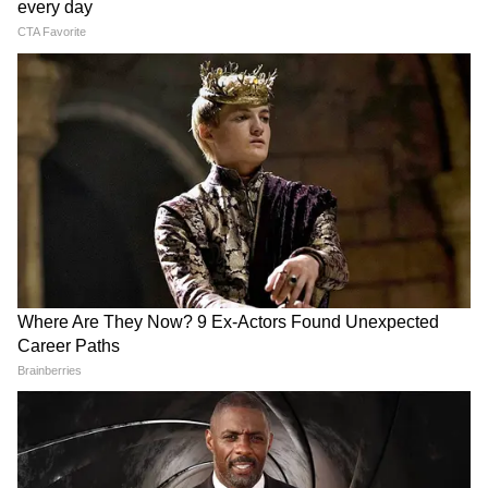
View post on Instagram
916 Gold Jhala: स्टाइल जे बोले
मॉर्डन गर्ल्स के लिए स्टाइल स्टेटमेंट
क्लास, सेव करें लटकन गोल्ड टॉप्स
अकांक्षा चमोला से ट्रेंडी इयररिंग्स,
झाला
पार्टी वियर संग बेस्ट
15 August Jewellery Ideas:
कानों में ट्राईकलर इयररिंग्स जगाएंगी