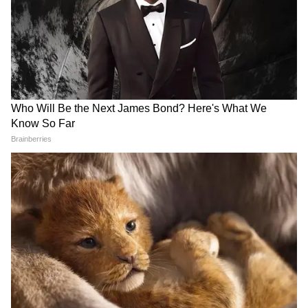
व्हाइट सूट+साड़ी के साथ ट्राई करें ये
देशभक्ति की भावना, चुनें 6 डिजाइन
7 पर्ल स्टाइलिश इयररिंग्स
LATEST VIDEOS
Atiq Ahmed के बेटे की मौत पर घर पहुंचे
Akhilesh Yadav के विधायक, जमकर हो रही
फजीहत!
समुद्र की तरह क्यों हिल रहा था मोरबी के कुएं का
पानी? खुल गया सबसे बड़ा राज