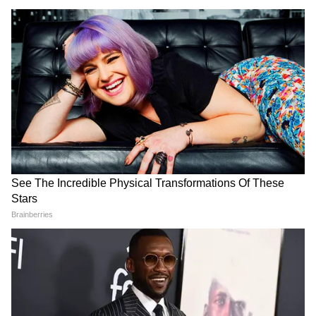
लगते हैं। जब भी आप इसे पहनेंगी हर किसी की नजर
आपके हाथों पर ठहर जाएगी और जरूर पूछेंगे आखिर
लिया कहां से? स्क्वायर बैंगल बनाने का तरीका नीचे दिए
गए वीडियो में भी देख सकते हैं।
DOWNLOAD APP
Jewellery Related Tips in Hindi: जानिए गहनों के
नए ट्रेंड्स, पारंपरिक और आधुनिक ज्वेलरी डिज़ाइन्स,
खरीदारी के टिप्स और खास अवसरों के लिए ज्वेलरी
गाइड्स। पढ़ें ज्वेलरी से जुड़ी हर अपडेट Asianet News