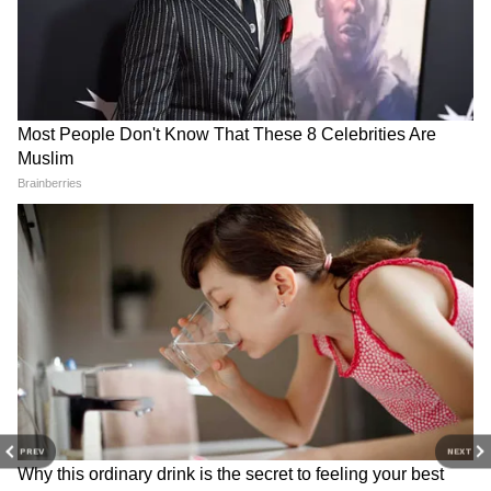
Hindi पर।
Related Articles
Maulticolor Chandi Payal: मल्टीकलर मीनाकारी
सिल्वर पायल से सजाएं नई दुल्हन के पैर, देखें 6 डिजाइन
Silver Nathaliya Toe Rings: चांदी नथालिया बिछिया,
न्यूली मैरिड वीमेन के लिए 8 कलरफुल डिजाइंस
RECOMMENDED STORIES
PREV
NEXT