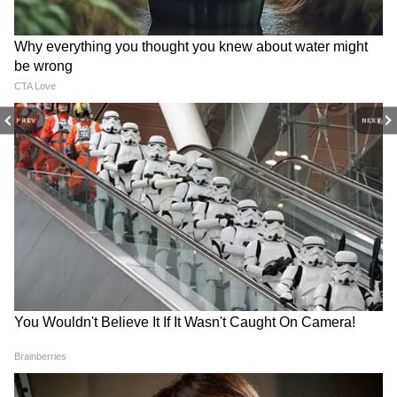
1 चीज से 5 काम: फेंकने की बजाय
आलिया भट्ट के 6 सबसे यूनिक
बच्चों के पुराने मोजों का करें नया
ब्लाउज, 2026 की वेडिंग के लिए
View post on Instagram
इस्तेमाल
आप भी बनवा लें
PREV
NEXT
पुरानी जींस को नया बनाने का
₹2000 का डिजाइनर लैंप क्यों
जुगाड़, ये वायरल ट्रिक करेगी काम
खरीदें? गुब्बारे से घर पर बनाएं होम
आसान
डेकोर शोपीस
डीप नेक ब्लाउज में अंकिता
अंकिता ने येलो साड़ी को डीप नेक ब्लाउज के साथ