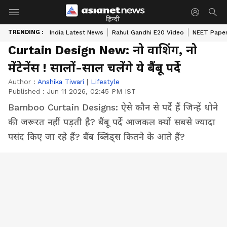
हिन्दी
TRENDING :
India Latest News
Rahul Gandhi E20 Video
NEET Paper
Curtain Design New: नो वाशिंग, नो
मेंटेनेंस ! सालों-साल चलेंगे ये बैंबू पर्दे
Author :
Anshika Tiwari
|
Lifestyle
Published :
Jun 11 2026, 02:45 PM IST
Bamboo Curtain Designs: ऐसे कौन से पर्दे हैं जिन्हें धोने
की जरूरत नहीं पड़ती है? बैंबू पर्दे आजकल क्यों सबसे ज्यादा
पसंद किए जा रहे हैं? बैंब ब्लिंड्स कितने के आते हैं?