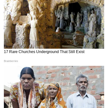
Modi in IIT Delhi: '1 लाख करोड़..अंग्रेजी में
बोलूं', देश के युवाओं को Modi ने दिया बहुत बड़ा
टास्क
देर रात Rishabh Pant की इस शिकायत पर
CM Pushkar Dhami की पहली प्रतिक्रिया