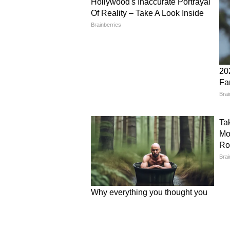
Image Credit :
Chat Gpt
वॉल हैंगिंग डेकोर बनाएं
अगर आप वेस्ट मटेरियल से दीवार सजाना 
कर सकते हैं। बोतल के निचले हिस्से को फ
फिर इन्हें धागे या चेन की मदद से जो
क्रिएटिव टच देता है।
5
6