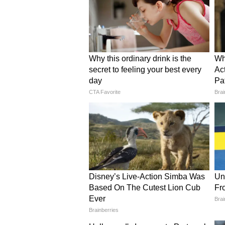
सकता है।
इसे भी पढ़ें-
Old Diwan Makeover: पु
मॉडर्न और वायरल डिजाइन्स
4
6