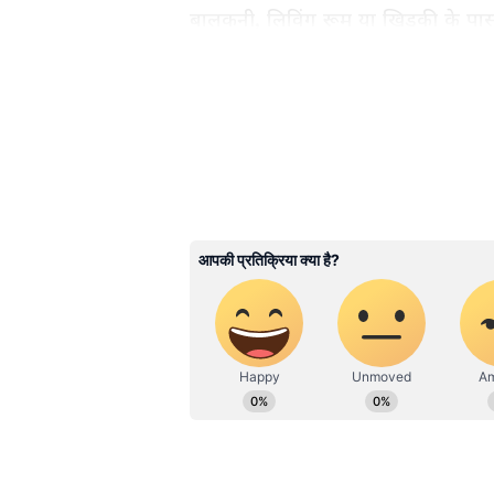
बालकनी, लिविंग रूम या खिड़की के पा
यह क्राफ्ट आइडिया छोटे घरों के लिए भ
और सजावट भी शानदार दिखती है।
3
6