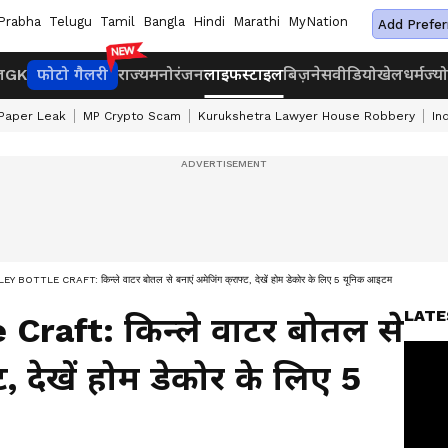
Prabha
Telugu
Tamil
Bangla
Hindi
Marathi
MyNation
Add Prefer
ज
GK
फोटो गैलरी
राज्य
मनोरंजन
लाइफस्टाइल
बिज़नेस
वीडियो
खेल
धर्म
ज्य
Paper Leak
MP Crypto Scam
Kurukshetra Lawyer House Robbery
In
Y BOTTLE CRAFT: किन्ले वाटर बोतल से बनाएं अमेजिंग क्राफ्ट, देखें होम डेकोर के लिए 5 यूनिक आइटम
LATE
 Craft: किन्ले वाटर बोतल से
ट, देखें होम डेकोर के लिए 5