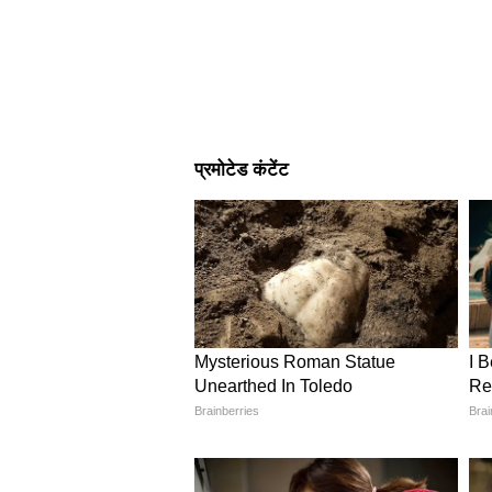
Image Credit :
Chat Gpt
एस्थेटिक टेबल लैंप तैयार करें
किन्ले बोतल से एक यूनिक टेबल लैंप 
बाहर की तरफ पर्ल, स्टोन, लेस या फैब्
देता है और कमरे को कोजी लुक देता है। इ