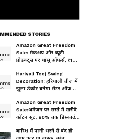
MMENDED STORIES
Amazon Great Freedom
Sale: मेकअप और ब्यूटी
प्रोडक्ट्स पर धांसू ऑफर्स, ₹184
से शुरू हुई शॉपिंग
Hariyali Teej Swing
Decoration: हरियाली तीज में
झूला डेकोर बनेगा सेंटर ऑफ
अट्रैक्शन, देखें 5 आइडिया जो
Amazon Great Freedom
बांधे तारीफों के पूल
Sale:अमेजन पर सस्ते में खरीदें
कॉटन सूट, 80% तक डिस्काउंट
में स्ट्रेट-अनारकली डिजाइन
बारिश में पानी भरने से बंद हो
जाए कार या बाइक, तुरंत