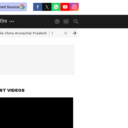
red Source
ोतिष
dia China Arunachal Pradesh
Saudi Turkey Pakistan Defense Pact
Delhi
ST VIDEOS