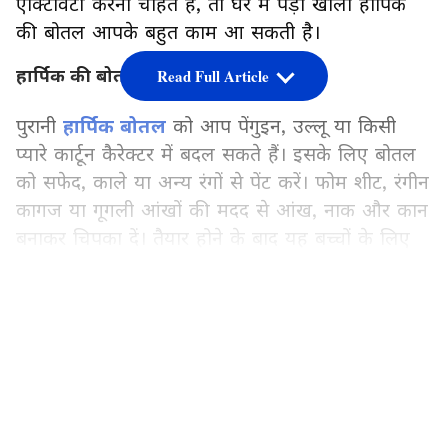
एक्टिविटी करना चाहते हैं, तो घर में पड़ी खाली हार्पिक
की बोतल आपके बहुत काम आ सकती है।
हार्पिक की बोतल से बनाएं कार्टून कैरेक्टर
Read Full Article
पुरानी
हार्पिक बोतल
को आप पेंगुइन, उल्लू या किसी
प्यारे कार्टून कैरेक्टर में बदल सकते हैं। इसके लिए बोतल
को सफेद, काले या अन्य रंगों से पेंट करें। फोम शीट, रंगीन
कागज या गूगली आंखों की मदद से आंख, नाक और कान
बनाकर चिपका दें। तैयार होने के बाद यह बच्चों के लिए
खिलौने या कमरे की सजावट के रूप में इस्तेमाल किया
जा सकता है।
LATEST VIDEOS
और पढे़ं-
Harpic Bottle Craft: प्लांटर से मोबाइल
होल्डर तक, खाली हार्पिक बोतल से बनाएं 6 शानदार
चीजें