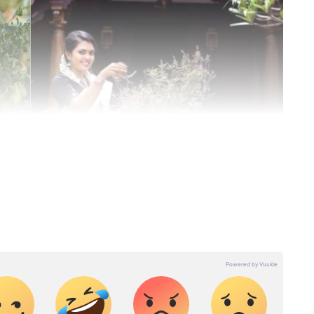
 (लाइफ स्टाइल न्यूज़): Read latest lifestyle
alth & beauty tips, Travel news in Hindi online
 से ज्यादा अनुभव है। सितंबर 2024 से एशियानेट न्यूज हिंदी के साथ
 हैं। 2021-22 में अमर उजाला, 2023-24 में दैनिक जागरण संस्थान की
ैं। पत्रकारिता में इनके पास BAJMC और MA की डिग्री है। लाइफस्टाइल,
खबरों में इनका इंट्रेस्ट है। इनसे chanchal.singh@asianetnews.in के माध्यम