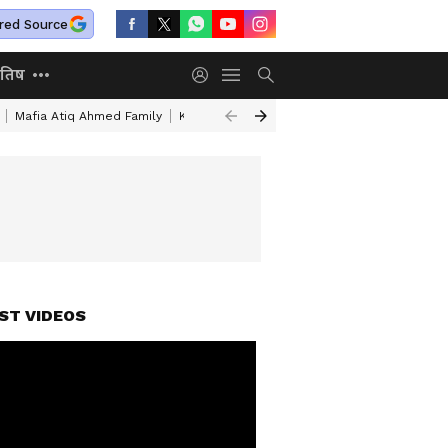
red Source
ोतिष
Mafia Atiq Ahmed Family
Kal Ka Rashifal
Batwara 1947 Box Office Co
ST VIDEOS