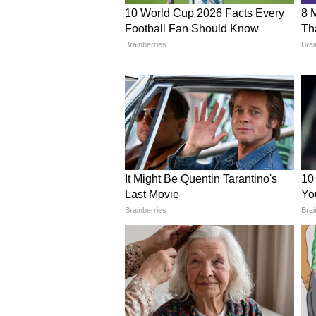
वास्तु के अनुसार, तुलसी का पौधा घर में 
सकारात्मक ऊर्जा का संचार करती हैं और घ
इसे भी पढ़ें:
करवा चौथ के दिन करें ये वा
4. तुलसी और जल का संबंध
तुलसी के पौधे को हमेशा साफ और ताजे प
कच्चा दूध डालकर तुलसी में डाल सकते है
के वातावरण को भी सकारात्मक रखता ह
5. तुलसी की पत्तियों का उपयोग
एकादशी, मंगलवार और रविवार को छोड़क
लड्डू गोपाल को अर्पित करें। विष्णु पूजा
6. तुलसी के आसपास का वातावरण
तुलसी के पौधे के चारों ओर साफ-सफाई क