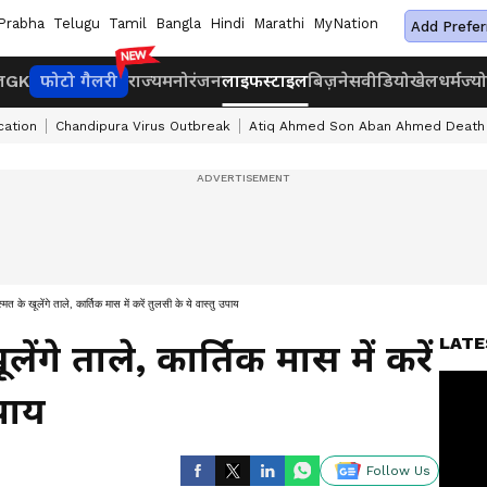
Prabha
Telugu
Tamil
Bangla
Hindi
Marathi
MyNation
Add Prefer
ज
GK
फोटो गैलरी
राज्य
मनोरंजन
लाइफस्टाइल
बिज़नेस
वीडियो
खेल
धर्म
ज्य
cation
Chandipura Virus Outbreak
Atiq Ahmed Son Aban Ahmed Death
त के खूलेंगे ताले, कार्तिक मास में करें तुलसी के ये वास्तु उपाय
LATE
गे ताले, कार्तिक मास में करें
उपाय
Follow Us