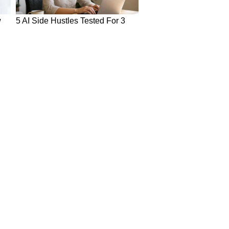
in Hindi
Today News in Hindi