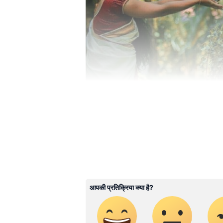
Lifestyle articles & tips in Hindi
articles, Relationship tips, He
at Asianet News Hindi.
ABOUT THE AUTHOR
Chanchal Thakur
CT
चंचल ठाकुर। मीडिया जगत में इनको 4 साल
जुड़कर लाइफ स्टाइल बीट पर काम कर रही
वेबसाइट हर जिंदगी में ये काम कर चुकी ह
एंटरटेनमेंट, ट्रेन्डिंग और धर्म से जुड़ी 