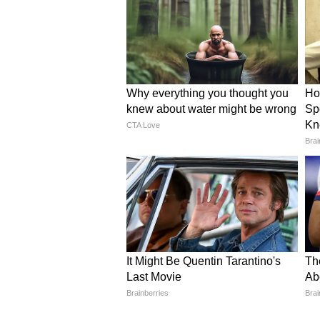
जरदोजी और गोटा पट्टी ब्लाउज से 
अगर आपकी साड़ी बनारसी, पटोला या का
वाला ब्लाउज इस करवाचौथ पर आपको द
अच्छा लगता है जब आप पूजा या सास-सस
हाई नेक और स्लीव्स पर गोटा बॉर्डर लग
पहनें।
और पढ़ें -
मॉम की बांधनी साड़ी से बनव
स्लीवलेस मॉडर्न और सिंपल ब्लाउ
जो महिलाएं सॉफ्ट फैब्रिक और मिनिमल 
कट पन्ना ग्रीन ब्लाउज करवाचौथ के लि
बहुत फ्रेश और स्टाइलिश लगता है। इसमे
हल्का गोल्डन पिपिंग लगवाकर रिच टच दे