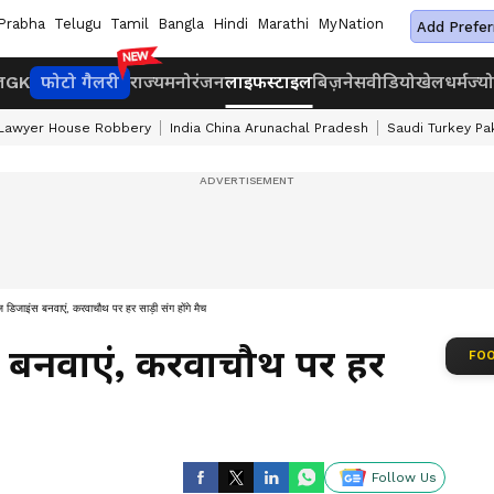
Prabha
Telugu
Tamil
Bangla
Hindi
Marathi
MyNation
Add Prefer
ज
GK
फोटो गैलरी
राज्य
मनोरंजन
लाइफस्टाइल
बिज़नेस
वीडियो
खेल
धर्म
ज्य
 Lawyer House Robbery
India China Arunachal Pradesh
Saudi Turkey Pa
 डिजाइंस बनवाएं, करवाचौथ पर हर साड़ी संग होंगे मैच
 बनवाएं, करवाचौथ पर हर
FOO
Follow Us