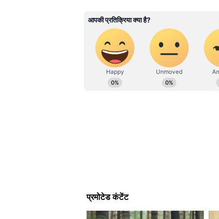
लिखने में दिलचस्पी। इससे पहले टाइम्स 
हुए इनके पास डिजिटल मीडिया, टीवी न्यूज
shivangi.chauhan@asianetnews.in पर 
किया हुआ है।
डीप बैक विद डोरी ब्लाउज डिजाइ
करवाचौथ के दिन अगर आप थोड़ी एलीगें
ब्लाउज में डोरी या टसल्स वाला डिजाइन
बेहद खूबसूरत लगता है। इसमें आप गोल य
बिड्स लगवाएं ताकि चलते वक्त हल्की झं