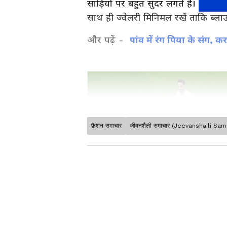
साड़ियों पर बहुत सुंदर लगते हैं। लाल, 
साथ ही ज्वेलरी मिनिमल रखें ताकि ब्ला
और पढ़ें -
पांव में रंग पिया के संग, 
फ़ैशन समाचार
जीवनशैली समाचार (Jeevanshaili Sa
Lifestyle articles & tips in Hindi
articles, Relationship tips, He
at Asianet News Hindi.
ABOUT THE AUTHOR
Shivangi Chauhan
SC
शिवांगी चौहान। 2016 से पत्रकारिता की 
से जुड़ीं। राइटिंग स्किल में खासतौर पर लाइफस