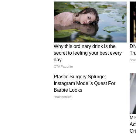
ग्लैमरस नेट और सीक्विन ब्लाउज
अगर आप करवाचौथ की शाम पर पार्टी या 
या शिमरी वर्क हो, एकदम परफेक्ट है। य
बैक पर ट्रांसपेरेंट नेट रखें और फ्रंट 
आई मेकअप करें।
बनारसी फैब्रिक ब्लाउज टाइमलेस 
पुरानी साड़ी के ब्लाउज फैब्रिक को री
है। ये न सिर्फ सस्टेनेबल फैशन है बल्कि
गोल्डन थ्रेड बॉर्डर या जरदोजी स्लीव्स द
करवाचौथ पर ब्लाउज का कलर कॉन्ट्रास्ट
ब्लाउज, क्रीम साड़ी के साथ महरून या 
ब्लाउज। ऐसे कंट्रास्ट से साड़ी और ब्लाउ