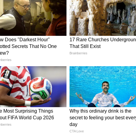
पाएं रॉयल लुक
ंचीवरम है, तो उसके साथ भारी जरदोजी या गोटा पट्टी
ेगा रॉयल महारानी लुक। यह डिजाइन खासतौर पर तब
ुर के साथ पारंपरिक लुक अपनाना चाहती हैं। फ्रंट पर
वाएं। इसे हेयर बन के साथ गजरा और कुंदन ज्वेलरी संग
ाएं 4 डिजाइनर लहंगे, सस्ते में हों दिवाली रेडी
ज
डिजाइन पसंद करती हैं, उनके लिए स्लीवलेस या स्लीव-
ए शानदार चॉइस है। ये लुक ऑफ-रेड या क्रीम साड़ी के साथ
ं आप नेकलाइन को राउंड या बोट शेप में रखें। नेक पर
ं।