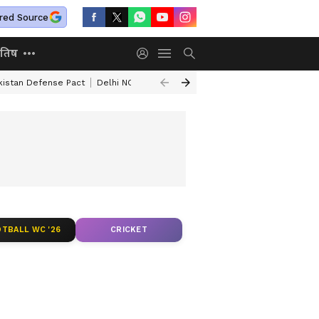
red Source
ोतिष
kistan Defense Pact
Delhi NCR Heavy Rain
Bengaluru Woman Skeleton
TBALL WC '26
CRICKET