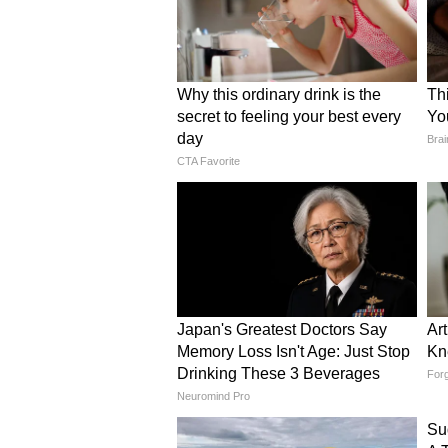
Image Credit :
Pinterest
वुड टाइल्स
घर को अगर आप नेचर के करीब रखना चाह
तरह से लगा सकती हैं। लिविंग रूम के 
पॉट या फिर इंडोर प्लांट रखकर लुक को 
और पढ़ें:
Green kanch Churi: हरी कां
कलाई का नूर