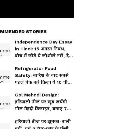
MMENDED STORIES
Independence Day Essay
in Hindi: 15 अगस्त निबंध,
बीच में जोड़ें ये जोशीले नारे, देखें
निबंध लिखने का तरीका
Refrigerator Food
Safety: बारिश के बाद सबसे
पहले चेक करें फ्रिज! ये 10 चीजें
मिलीं तो तुरंत करें बाहर
Gol Mehndi Design:
हरियाली तीज पर खूब जचेंगी
गोल मेहंदी डिजाइन, बनाएं 7
यूनिक हिना पैटर्न
हरियाली तीज पर झुमका-बाली
नहीं, चुनें 5 ईयर-कफ के फैंसी