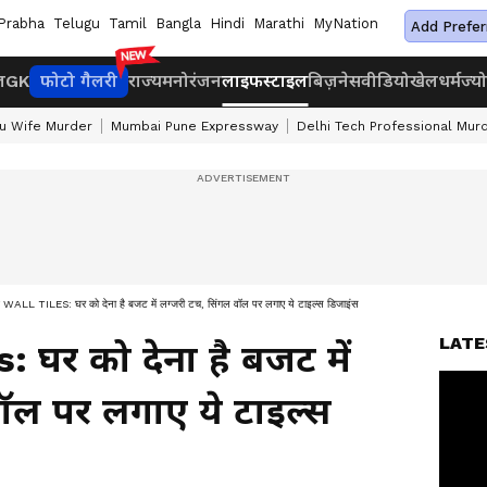
Prabha
Telugu
Tamil
Bangla
Hindi
Marathi
MyNation
Add Prefer
ज
GK
फोटो गैलरी
राज्य
मनोरंजन
लाइफस्टाइल
बिज़नेस
वीडियो
खेल
धर्म
ज्य
u Wife Murder
Mumbai Pune Expressway
Delhi Tech Professional Mur
ALL TILES: घर को देना है बजट में लग्जरी टच, सिंगल वॉल पर लगाए ये टाइल्स डिजाइंस
LATE
 घर को देना है बजट में
ॉल पर लगाए ये टाइल्स