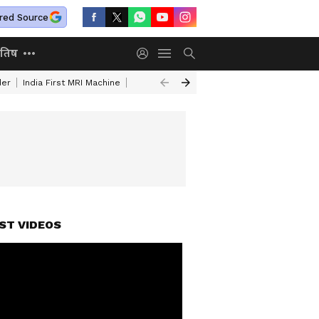
red Source
ोतिष
der
India First MRI Machine
Independence Day Speech In Hindi
Indep
ST VIDEOS