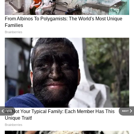
यह क्राफ्ट रबर की चप्पल के अलावा आप, फ्लैट और
लेदर सैंडल पर भी ट्राई कर सकती हैं। इसे बनाने के लिए
चप्पल के स्ट्रैप के ऊपर सुंदर सी नेट ग्लू गन से चिपका दें।
अब ऊपर-नीचे करके शंख, मोती और बीड्स को चिपकाना
शुरू करें। ध्यान रहे शंख सेम साइज के नहीं होने चाहिए।
बीच में बड़े मोती रखे और आसपास हल्की सी जगह छोड़
दें। बस आपका चंकी-फंकी लुक देनी वाली चप्पल तैयार
है। इसे डेली वियर से नाइट आउट पर भी पहना जा सकता
है।
ये भी पढ़ें-
पुराने तारों को न फेंकें ! तांबे, एल्युमिनियम
वायर से बनाएं 5 होम डेकोर ट्री
RECOMMENDED STORIES
PREV
NEXT
कलरफुल DIY चप्पल