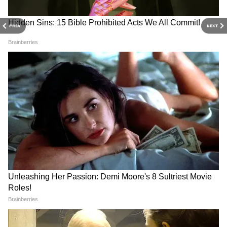
PREV
NEXT
3
4
Image Credit :
Instagram
बूटीदार झालर राजकोटी पायल
इस पायल की डिजाइन में नीचे की तरफ घुंघरू नहीं
बल्कि थोड़ी-थोड़ी दूर पर बीड्स लगे हैं जो इसे सोबर और
क्लासी लुक देगी। साथ में मुख्ट पट्टी पारंपरिक राजकोटी