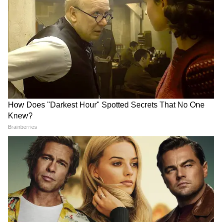
जाली वर्क पर आती है, जिसकी खासियत गोल-चौकोर
पैटर्न संग मीनाकारी नग है। आप इसे रोजाना तो नहीं
पार्टी-फंक्शन में पहन सकती हैं।
ये भी पढ़ें-
Books Home Decor: रद्दी समझकर न
फेंके ! पुरानी किताबों से चमकाएं घर का कोना-कोना
हैवी वर्क राजकोट झालर डिजाइन
पांव को भारीपन और नजाकत देते हुए इस तरह की झालर
खरीद सकती हैं। इसमें हल्के-हल्के बीड्स की मदद से
झालर जैसा लुक क्रिएट करते हुए फूल बने हुए हैं। साथ में
छोटे-छोटे मीनाकारी नग लुक इन्हेंस कर रहे हैं। अगर आप
पारंपरिक और ट्रेडिशनल वर्क पसंद करती हैं तो इसे चुनना
बनता है।
4