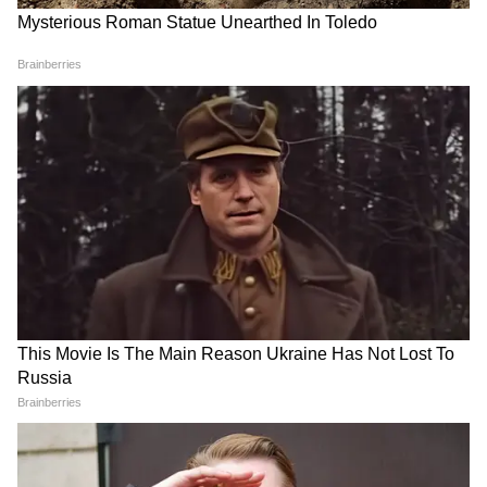
फैंसी झालर पायल डिजाइन
राजकोटी मीनाकारी वर्क पर फैंसी पायल हैं जो बारीक
लड़ियों और चौड़े पट्टे पर बनाई जाती है। एंकलेट के बीच-
बीच में दिल आकार की नक्काशी संग खूबसूरत मनकों का
काम और बूटी वर्क है, जिन पर लगे गुलाबी-सफेद रंग के
महीन नग सुंदरता बढ़ा रहे हैं। आप भी पैर को रॉयल लुक
देने के लिए इसे विकल्प बना सकती हैं।
ये भी पढ़ें-
Cloud Earrings: बारिश में छा गए
क्लाउड इयररिंग, लटकन वर्क पर 6 डिजाइन
नग वाली झालर पायल
मॉडर्न वुमन के लिए राजकोटी झालर की यह स्लीक और
हल्की डिजाइन है, जिसे रोजाना पहनने के लिए विकल्प