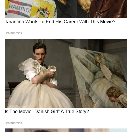
4
Image Credit :
Instagram
राजकोटी मीनाकारी पायल
यह पायल रोजाना पहनने के लिए आइडियल च्वाइस है।
इसमें चांदी की पट्टी पर जालनुमा डिटेलिंग के साथ थोड़ी-
थोड़ी दूरी पर मोर मोटिफ बने हुए हैं जो लाल, नीले और
हरे रंग के नग संग आते हैं। साथ में नीचे की तरफ झालर
दी गई है जो पारंपरिक और हैवी लुक देती है।
राजकोटी झालर पायल