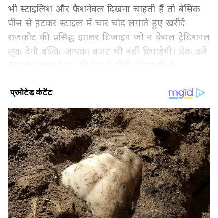
भी स्टाइलिश और फैशनेबल दिखना चाहती हैं तो बेसिक
पीस से हटकर स्टाइल में चार चांद लगाते हुए खरीदें
राजकोट की प्रसिद्ध झालर डिजाइन जो न केवल ट्रेडिशनल
लुक देगी बल्कि आपका बजट भी नहीं बिगाड़ेगी। चेक करें
5000-10000 रु. की रेंज में फैंसी लेटेस्ट पैटर्न।
Add Asianetnews Hindi as a Preferred
Source
2
4
Image Credit :
Instagram