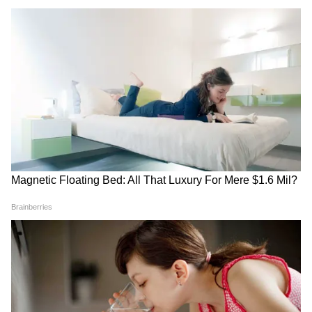
RECOMMENDED STORIES
लिवर पेशेंट पति के लिए पत्नी की
Finland Dating Trend: डेटिंग
चिंता देख भावुक हुई डॉक्टर, बोली-
ऐप नहीं, सुपरमार्केट में गुलाबी टोकरी
लोग आखिर ऐसी गलती क्यों करते
से मिल रहा है पार्टनर!
हैं?