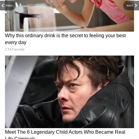
PREV
NEXT
पति-पत्नी की हो जाए लड़ाई तो
प्रेग्नेंट बेटी से मिलने बेंगलुरु से कनाडा
भूलकर भी न करें ये एक काम, जया
पहुंचे माता-पिता, इमोशनल वीडियो
किशोरी ने बताया रिश्ता बचाने का
देख रो पड़े लोग
मंत्र