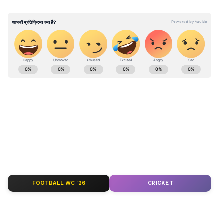
सुनाई। इसके बाद 14 मई को उसने पुणे रूरल पुलिस से
संपर्क किया। मेडिकल जांच के बाद 15 मई को
औपचारिक रूप से केस दर्ज कर लिया गया।
Relationship Tips in Hindi: Read relationship
news (रिलेशनशिप न्यूज़) in Hindi. Get
relationship advice, relationship articles,
relationship problems advice and issues for
men and women at Asianet News Hindi.
ABOUT THE AUTHOR
Arvind Raghuwanshi
AR
अरविंद रघुवंशी। 2012 से पत्रकारिता जगत में कार्यरत हैं, 13 साल का
अनुभव। 2019 से एशियानेट न्यूज हिंदी में बतौर सीनियर चीफ सब एडिटर
FOOTBALL WC '26
CRICKET
के तौर पर काम कर रहे हैं। हाइपर लोकल या कह लें स्टेट टीम को ये लीड
कर रहे हैं। उन्होंने माखनलाल चतुर्वेदी राष्ट्रीय पत्रकारिता विश्वविद्यालय
महाराष्ट्र अपराध समाचार
(MCU) से मास्टर ऑफ जर्नलिज्म (MJ) किया है। नेशनल, पॉलिटिक्स,
क्राइम और फीचर स्टोरीज में लिखना पसंद है। दैनिक भास्कर के डिजिटल