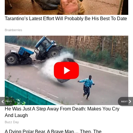
RECOMMENDED STORIES
PREV
NEXT
नाबालिग से रेप-गर्भपात मामला:
असम बाढ़: CM हिमंत और केंद्रीय