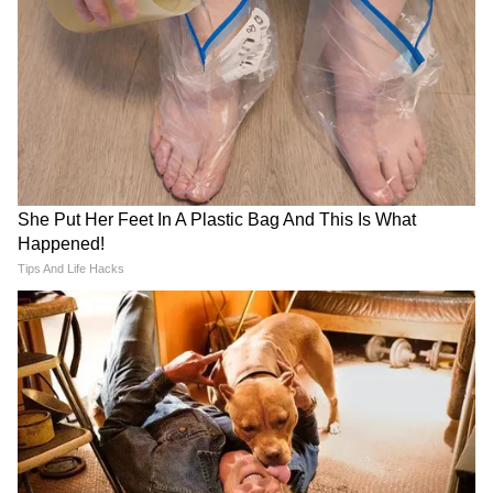
not been edited by Asianetnews Editorial
staff and is published from a syndicated
feed.)
DOWNLOAD APP
National News (नेशनल न्यूज़) - Get latest India
News (राष्ट्रीय समाचार) and breaking Hindi News
headlines from India on Asianet News Hindi.