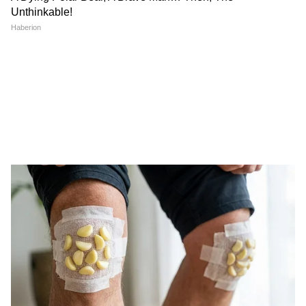
डॉक्टर को राहत नहीं, HC ने खारिज
मंत्री जेपी नड्डा ने लिया जायजा
की याचिका
अनुच्छेद 370 का हटना ऐतिहासिक
AICTE की नई पहल, 300 छात्रों
फैसला, समाज के हर वर्ग को मिला
को कनाडा में मिलेगी रिसर्च इंटर्नशिप
न्याय: रविंदर रैना
LATEST VIDEOS
Bombay High Court On E20: Nitin
Gadkari को बॉम्बे हाईकोर्ट से बड़ी राहत,
Meta, Google को दिया आदेश