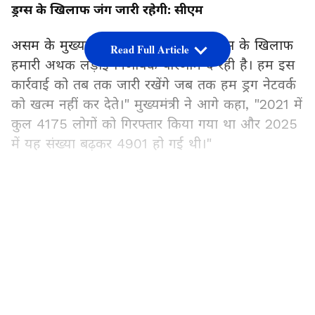
ड्रग्स के खिलाफ जंग जारी रहेगी: सीएम
असम के मुख्यमंत्री ने एक्स पर लिखा, "ड्रग्स के खिलाफ
Read Full Article
हमारी अथक लड़ाई निर्णायक परिणाम दे रही है। हम इस
कार्रवाई को तब तक जारी रखेंगे जब तक हम ड्रग नेटवर्क
को खत्म नहीं कर देते।" मुख्यमंत्री ने आगे कहा, "2021 में
कुल 4175 लोगों को गिरफ्तार किया गया था और 2025
में यह संख्या बढ़कर 4901 हो गई थी।"
असम पुलिस और एजेंसियों की तारीफ
LATEST VIDEOS
दूसरी ओर, मंगलवार को राज्य विधानसभा में 'ड्रग्स मुक्त
असम' पर चर्चा में भाग लेते हुए, असम के मुख्यमंत्री ने
इस बात की पुष्टि की कि राज्य की नशीले पदार्थों पर
अथक कार्रवाई पूरी ताकत से जारी रहेगी, साथ ही उन्होंने
युवाओं के भविष्य की रक्षा में असम पुलिस और सहयोगी
एजेंसियों के अथक प्रयासों की सराहना की।