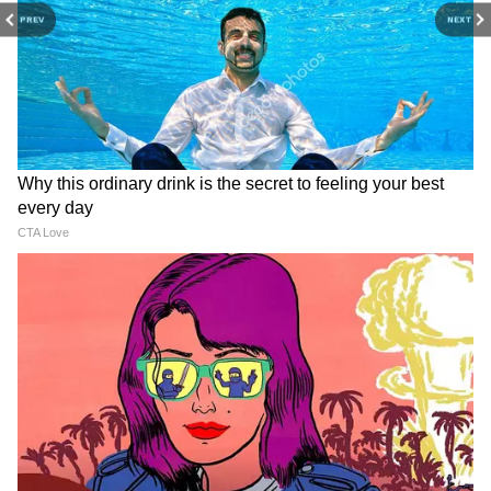
PREV
NEXT
RECOMMENDED STORIES
Crime News: 'मेरे पति को मार
WATCH: राहुल गांधी के E20
दो, नहीं तो...चैट सामने आते ही पति
वीडियो में 53 सेकेंड में ऐसा क्या
ने उठाया बड़ा कदम, पत्नी और प्रेमी
दिखा? सोशल मीडिया पर क्यों मचा
पर गंभीर आरोप
बवाल?