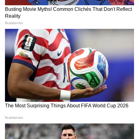
हिमाचल में दर्दनाक हादसा: खाई में
NEET Paper Leak: न प्रेस, न
गिरी बस, 7 की मौत 11 घायल
प्रिंटिंग मशीन...3 शिक्षक और एक
ब्यूटीशियन-कैसे बाहर आया पेपर?
CBI चार्जशीट
LATEST VIDEOS
Modi in IIT Delhi: PM ने सुनाई जिंदगी की
प्रेक्टिकल बातें, तालियों से गूंज उठा हॉल
Modi in IIT Delhi: देश के युवाओं को PM
Modi ने दिया सक्सेस का बहुत बड़ा फॉर्मूला,
बजने लगी तालियां