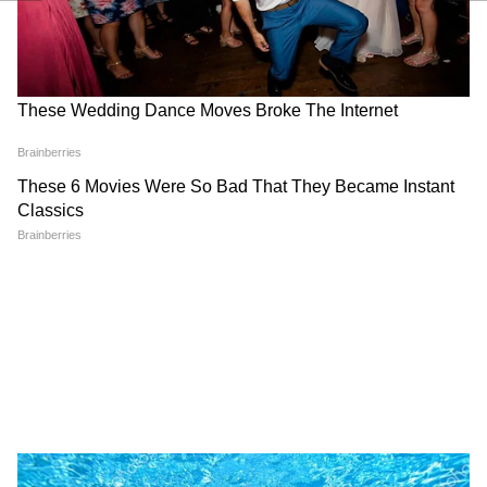
RECOMMENDED STORIES
यह भी पढ़ें:
यूपी में हलाल सर्टिफिकेशन के काले कारोबार पर योगी
सरकार ने लगाया प्रतिबंध: प्रोडक्शन, स्टोरेज या सेल
पर रोक
पीएम मोदी का वीडियो हटाने पर
जंतर-मंतर पर पुलिस एक्शन: खरगे ने
जुकरबर्ग ने मांगी माफी, कंगना रनौत
मांगा अमित शाह का बयान, रिजिजू
ने जताई खुशी
ने दिया जवाब