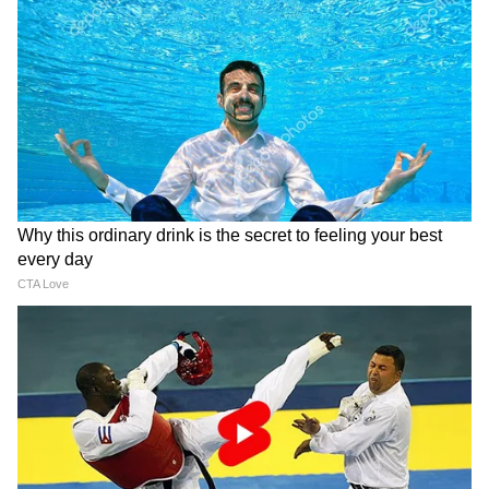
दिल्ली मेट्रो की येलो लाइन के 6
कांग्रेस नेताओं के मनाने पर MLA
स्टेशनों पर एस्केलेटर बंद, DMRC की
यशवंतरायगौडा पाटिल ने इस्तीफा
सलाह
लिया वापस
LATEST VIDEOS
Modi in IIT Delhi: PM ने सुनाई जिंदगी की
प्रेक्टिकल बातें, तालियों से गूंज उठा हॉल
Modi in IIT Delhi: देश के युवाओं को PM
Modi ने दिया सक्सेस का बहुत बड़ा फॉर्मूला,
बजने लगी तालियां