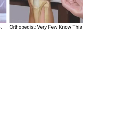
in Hindi
Today News in Hindi