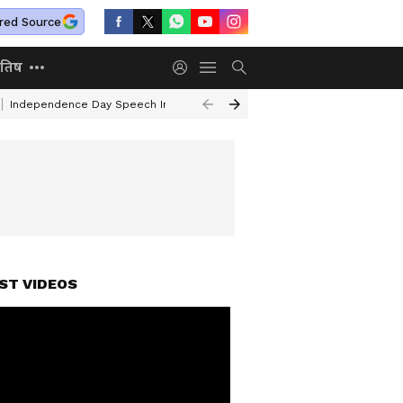
red Source
ोतिष
Independence Day Speech In Hindi
Air India Turbulence
Railway Ne
ST VIDEOS