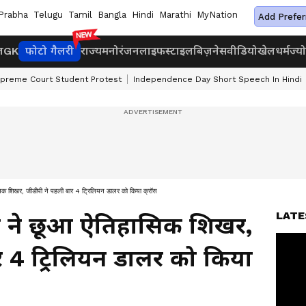
Prabha
Telugu
Tamil
Bangla
Hindi
Marathi
MyNation
Add Prefer
ज
GK
फोटो गैलरी
राज्य
मनोरंजन
लाइफस्टाइल
बिज़नेस
वीडियो
खेल
धर्म
ज्य
preme Court Student Protest
Independence Day Short Speech In Hindi
सिक शिखर, जीडीपी ने पहली बार 4 ट्रिलियन डालर को किया क्रॉस
LATE
था ने छूआ ऐतिहासिक शिखर,
र 4 ट्रिलियन डालर को किया