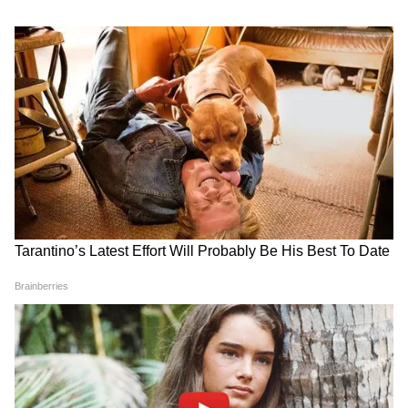
बारामती में फिर विमान हादसा!
JSSC-CGL पेपर लीक का बड़ा
अजित पवार क्रैश के 7 महीने बाद
खुलासा! 150 में 120 सवाल लीक,
ऐसा क्या हुआ? मचा हड़कंप
WhatsApp पर मिले जवाब, CID
का दावा
LATEST VIDEOS
Mamata Banerjee पर हमला? जोड़ लिए
हाथ और चीख-चीखकर सुनाई आपबीती
Baramati Airport Plane Crash Video :
रनवे पर फिसला ट्रेनी विमान, 8 माह में तीसरा
हादसा