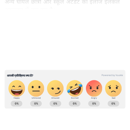
अन्य घायल छात्रों और स्कूल अटेंडेंट का इलाज इलकल
अस्पताल में चल रहा है।
LATEST VIDEOS
लोगों ने लगाया लापरवाही का आरोप
स्थानीय निवासियों ने आरोप लगाया कि पिछले एक साल
में यह तीसरी बार है जब स्कूल का गेट गिरा है। उन्होंने
कहा कि पहले संबंधित अधिकारियों से मरम्मत के लिए
अनुरोध किया गया था, लेकिन कोई कार्रवाई नहीं की गई।
विभाग की ओर से अभी आधिकारिक प्रतिक्रिया का इंतजार
है।
ABOUT THE AUTHOR
Asianet News Hindi Central
AN
Follow Us