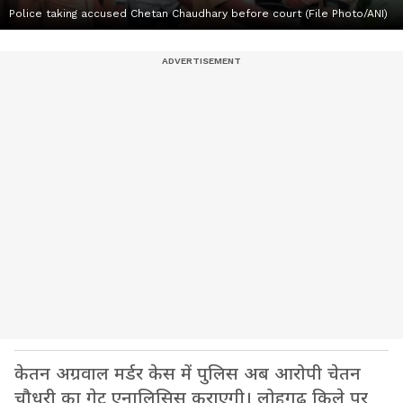
Police taking accused Chetan Chaudhary before court (File Photo/ANI)
केतन अग्रवाल मर्डर केस में पुलिस अब आरोपी चेतन
चौधरी का गेट एनालिसिस कराएगी। लोहगढ़ किले पर