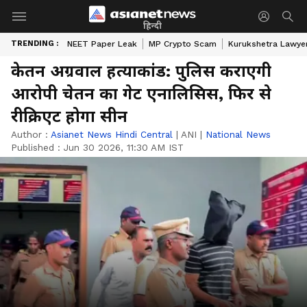
हिन्दी
TRENDING :
NEET Paper Leak
MP Crypto Scam
Kurukshetra Lawye
केतन अग्रवाल हत्याकांड: पुलिस कराएगी
आरोपी चेतन का गेट एनालिसिस, फिर से
रीक्रिएट होगा सीन
Author :
Asianet News Hindi Central
|
ANI
|
National News
Published :
Jun 30 2026, 11:30 AM IST