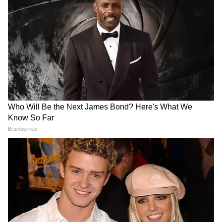
संकट तक, जानिए भारत और दुनिया
जेडी वेंस की फोन पर लंबी बात, किन
में रातभर क्या-क्या बदला?
मुद्दों पर हुई चर्चा?
Delimitation पर तमिलनाडु में
Crime News: 'मेरे पति को मार
बवाल! CM विजय की मीटिंग में 21
दो, नहीं तो...चैट सामने आते ही पति
सांसद जुटे, लेकिन DMK-AIADMK
ने उठाया बड़ा कदम, पत्नी और प्रेमी
ने क्यों किया बॉयकॉट?
पर गंभीर आरोप
LATEST VIDEOS
Modi in IIT Delhi: '1 लाख करोड़..अंग्रेजी में
बोलूं', देश के युवाओं को Modi ने दिया बहुत बड़ा
टास्क