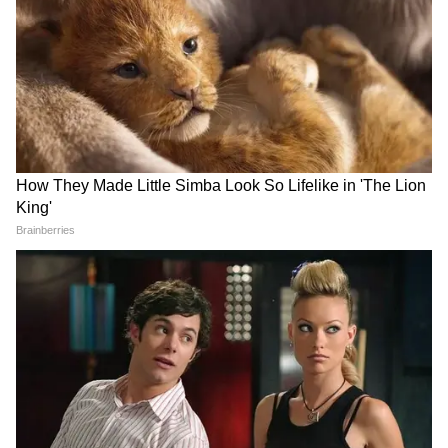
DOWNLOAD APP
यह घटनाक्रम तब हुआ जब बिहार सरकार ने राबड़ी देवी
National News (नेशनल न्यूज़) - Get latest India
को 10 सर्कुलर रोड खाली करने के लिए कहा, जो अब
News (राष्ट्रीय समाचार) and breaking Hindi News
बिहार के मंत्री नंद किशोर राम को आवंटित कर दिया गया
headlines from India on Asianet News Hindi.
है। राज्य सरकार के नोटिस में कहा गया था कि राबड़ी देवी
को पहले बिहार विधान परिषद में विपक्ष की नेता (LoP)
के तौर पर हार्डिंग रोड पर एक वैकल्पिक सरकारी आवास
आवंटित किया गया था, लेकिन वह अभी तक वहां शिफ्ट
नहीं हुई थीं।