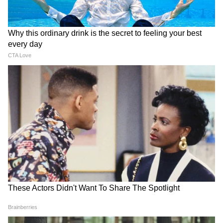
Modi in IIT Delhi: '1 लाख करोड़..अंग्रेजी में
बोलूं', देश के युवाओं को Modi ने दिया बहुत बड़ा
टास्क
देर रात Rishabh Pant की इस शिकायत पर
CM Pushkar Dhami की पहली प्रतिक्रिया