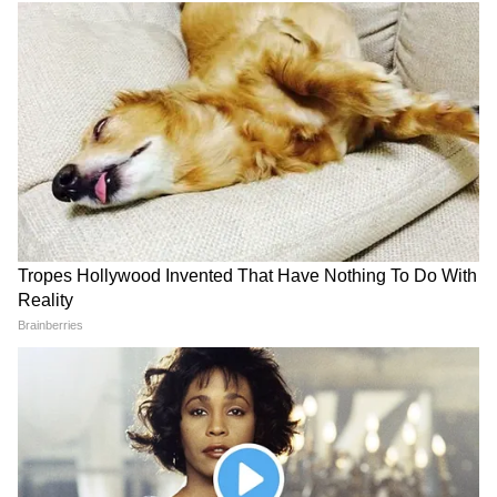
Delimitation पर तमिलनाडु में
Crime News: 'मेरे पति को मार
बवाल! CM विजय की मीटिंग में 21
दो, नहीं तो...चैट सामने आते ही पति
सांसद जुटे, लेकिन DMK-AIADMK
ने उठाया बड़ा कदम, पत्नी और प्रेमी
ने क्यों किया बॉयकॉट?
पर गंभीर आरोप
LATEST VIDEOS
Modi in IIT Delhi: '1 लाख करोड़..अंग्रेजी में
बोलूं', देश के युवाओं को Modi ने दिया बहुत बड़ा
टास्क
देर रात Rishabh Pant की इस शिकायत पर
CM Pushkar Dhami की पहली प्रतिक्रिया