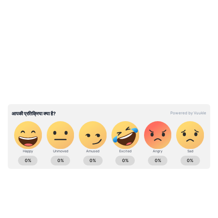
पुलिसकर्मियों ने हेलीकॉप्टर को लगाया धक्का
LATEST VIDEOS
ABOUT THE AUTHOR
Vivek Kumar
VK
विवेक कुमार। डिजिटल मीडिया में 12 साल का अनुभव। मौजूदा समय में
एशियानेट न्यूज हिंदी के साथ बतौर सीनियर सब एडिटर काम कर रहे हैं।
नेशनल, वर्ल्ड, ट्रेन्डिंग टॉपिक, एक्सप्लेनर, डिफेंस, पॉलिटिक्स जैसे टॉपिक
में इनका इंट्रेस्ट है। इन्होंने एमएससी किया हुआ है। मूलतः ये बिहार के