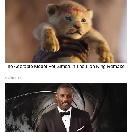
LATEST VIDEOS
Modi in IIT Delhi: '1 लाख करोड़..अंग्रेजी में
बोलूं', देश के युवाओं को Modi ने दिया बहुत बड़ा
टास्क
देर रात Rishabh Pant की इस शिकायत पर
CM Pushkar Dhami की पहली प्रतिक्रिया