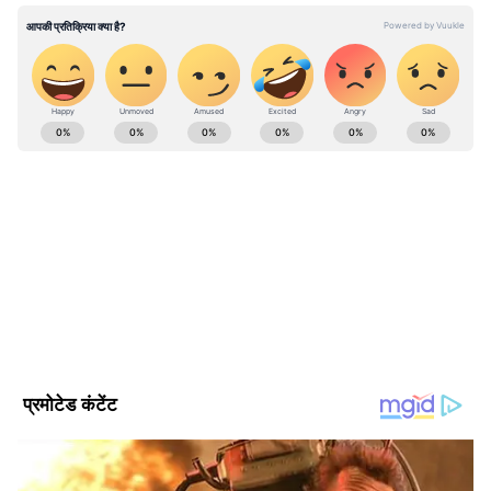
ABOUT THE AUTHOR
Asianet News Hindi Central
AN
Follow Us