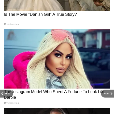
RECOMMENDED STORIES
PREV
NEXT
नाबालिग से रेप-गर्भपात मामला:
असम बाढ़: CM हिमंत और केंद्रीय