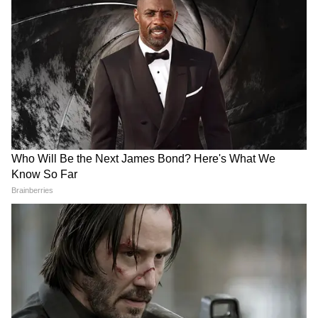
डॉक्टर को राहत नहीं, HC ने खारिज
मंत्री जेपी नड्डा ने लिया जायजा
की याचिका
अनुच्छेद 370 का हटना ऐतिहासिक
AICTE की नई पहल, 300 छात्रों
फैसला, समाज के हर वर्ग को मिला
को कनाडा में मिलेगी रिसर्च इंटर्नशिप
न्याय: रविंदर रैना
LATEST VIDEOS
Bombay High Court On E20: Nitin
Gadkari को बॉम्बे हाईकोर्ट से बड़ी राहत,
Meta, Google को दिया आदेश