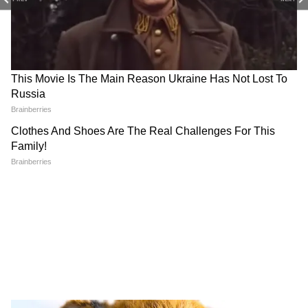
राम मंदिर चंदा चोरी, छात्र प्रदर्शन पर
टैक्स बंटवारे पर तमिलनाडु सरकार
विपक्ष का हंगामा, शाह से मांगा
लाएगी प्रस्ताव, केंद्र से की समान
जवाब
हिस्सेदारी की मांग
रेणुकास्वामी केस: एक्टर दर्शन का
Panchkula Murder: CCTV में