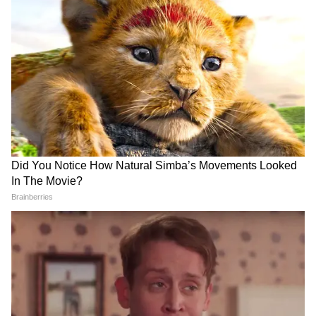
आरोपी बनेगा सरकारी गवाह, कोर्ट में
कैद हुआ खौफनाक सच! आर्मी कैप्टन
अर्जी
की पत्नी का शव मां-बेटे ने कैसे
छिपाया?
LATEST VIDEOS
Rahul Gandhi से मिलीं CJP Protest में
लाठी खाने वाली Muskaan, Delhi Police से
दाग दिया ये सवाल!
CJP के अंदर हो गई कलह, Abhijeet Dipke
के ही खिलाफ हो गए कई लोग!