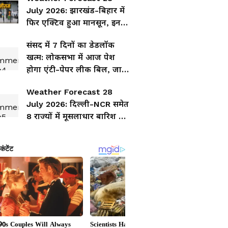
केस
July 2026: झारखंड-बिहार में
फिर एक्टिव हुआ मानसून, इन
जिलों में बारिश और वज्रपात का
संसद में 7 दिनों का डेडलॉक
अलर्ट
खत्म: लोकसभा में आज पेश
होगा एंटी-पेपर लीक बिल, जानें
इसके 3 सबसे सख्त नियम
Weather Forecast 28
July 2026: दिल्ली-NCR समेत
8 राज्यों में मूसलाधार बारिश का
अलर्ट, घर से निकलने से पहले
पढ़ लें अपडेट