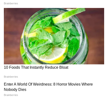
पूर्व छात्र व दुनिया की दिग्गज कंसल्टेंसी फर्म मैकिन्से
(McKinsey) के पूर्व कंसलटेंट आशुतोष रांका को भी
प्रवक्ता बनाकर मैदान में उतारा गया है। पत्रकारों,
आईआईटीयंस और कॉर्पोरेट दिग्गजों का यह गठजोड़
पारंपरिक नेताओं की नींद उड़ाने के लिए काफी है।
"मेरा पति स्पर्म नहीं दे रहा", गोरखपुर
13 लाख के कर्ज में डूबे किसान की
में इलाज के नाम पर मांगे 5 लाख,
पलटी किस्मत, पहले जीते 20 हजार
अब दर्ज हुआ केस
फिर लगी 50 लाख की लॉटरी
5 जून की वो खतरनाक डेडलाइन: सोनम वांगचुक का
अल्टीमेटम!
आखिर यह पूरा बवाल किस बात को लेकर है? दरअसल,
देश में हाल ही में हुई राष्ट्रीय परीक्षाओं में कथित व्यवस्थित
पेपर लीक और धांधली को लेकर युवाओं में भारी आक्रोश
है। कॉकरोच जनता पार्टी सीधे केंद्रीय शिक्षा मंत्री धर्मेंद्र
प्रधान के तत्काल इस्तीफे की मांग पर अड़ी है।