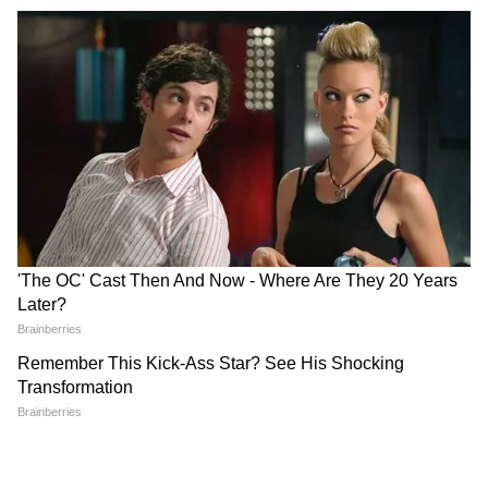
'हाथ में तिरंगा, जेब में फूल': शांतिपूर्ण मार्च या तूफान से
पहले की शांति?
रविवार की सुबह दिल्ली में कदम रखते ही अभिजीत दिपके
ने सोशल मीडिया प्लेटफॉर्म X पर एक बेहद भावुक और
रणनीतिक पोस्ट शेयर किया, जिसने सुरक्षा एजेंसियों को
भी हैरत में डाल दिया है। उन्होंने अपने समर्थकों से किसी
भी प्रकार की हिंसा न करने की अपील की है। अभिजीत
दिपके का संदेश: "पहुंच गया हूं। अपने साथ एक किताब
और हमारा तिरंगा लाना न भूलें! सहानुभूति और आभार के
तौर पर पुलिसकर्मियों को फूल दें। हमें इस आंदोलन को
प्यार और शांति के साथ आगे बढ़ाना है!"
हाथ में किताब, तिरंगा और पुलिस के लिए फूल-इस
अनोखे और प्रतीकात्मक संदेश ने इस आंदोलन को एक