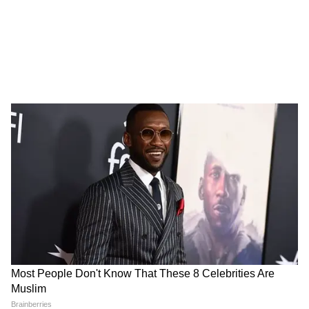
सलाह
LATEST VIDEOS
जंतर-मंतर वाले Mohammad Junaid पहुंच
गए Jharkhand, सुनिए क्या कहा...
सड़क हादसे में Atiq Ahmed के बेटे अबान
अहमद की दर्दनाक मौत। Atiq Ahmed Son
Abaan Ahmed Death