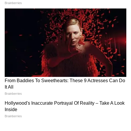
'कॉकरोच जनता पार्टी' ने बढ़ाया
छात्र आंदोलन, Same-Sex
पहला बड़ा कदम, जानिए 13
Marriage और पाकिस्तान... RSS
सदस्यीय टीम में किसे क्या मिला
प्रमुख ने एक साथ कही कई बड़ी बातें
Monsoon Highway Driving
कितना पढ़ा-लिखा था अतीक अहमद
Tips: बारिश में हाईवे पर निकलने से
का सबसे छोटा बेटा? अबान अहमद
पहले जरूर जान लें NHAI की ये 5
की पढ़ाई जानकर चौंक जाएंगे