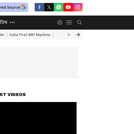
red Source
ोतिष
der
India First MRI Machine
Independence Day Speech In Hindi
Indep
ST VIDEOS