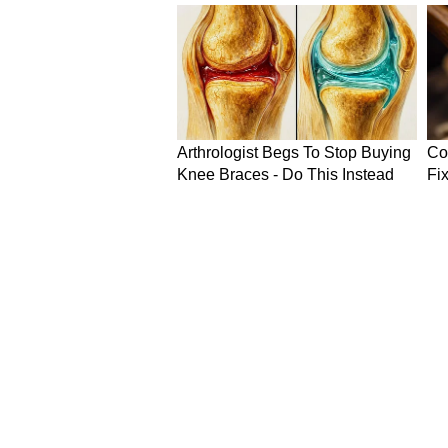
कोर्ट में पेशी और दिल्ली सरकार क
आरोपी लवकेश बजाज को आज दोपहर करीब 
से उसकी 3-4 दिनों की रिमांड की मांग
बजाज के मालिकाना हक वाले अन्य तीन 
बीच, इस भयानक लापरवाही से जागी दिल
हथौड़ा चलाने के लिए जिला प्रशासन,
संयुक्त उच्च-स्तरीय समिति का गठन कर द