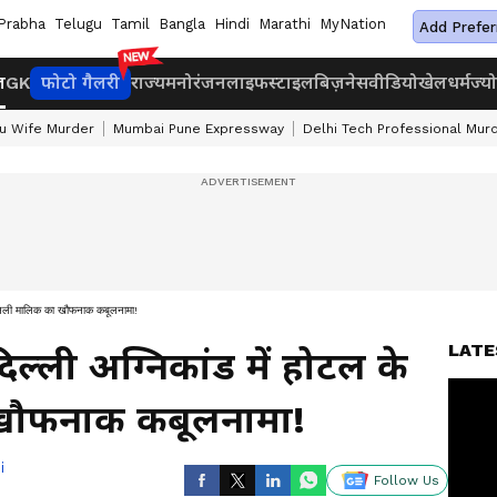
Prabha
Telugu
Tamil
Bangla
Hindi
Marathi
MyNation
Add Prefer
ज
GK
फोटो गैलरी
राज्य
मनोरंजन
लाइफस्टाइल
बिज़नेस
वीडियो
खेल
धर्म
ज्य
u Wife Murder
Mumbai Pune Expressway
Delhi Tech Professional Mur
े असली मालिक का खौफनाक कबूलनामा!
LATE
िल्ली अग्निकांड में होटल के
ौफनाक कबूलनामा!
i
Follow Us