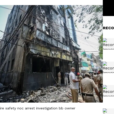
RECO
fire safety noc arrest investigation bb owner