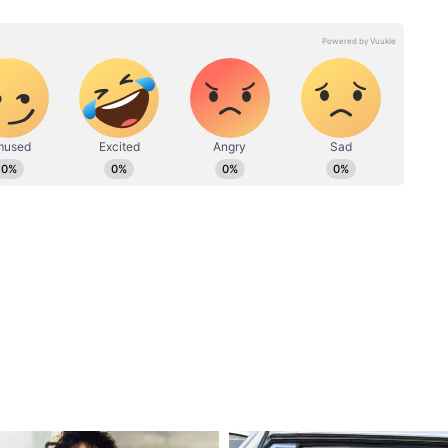
पत्रकारिता के क्षेत्र में कार्यरत। कुल 22 साल का अनुभव। 19 फरवरी 2024
वाला
Delhi Malviya Nagar Fire
हैं। पत्रकारिता में परास्नातक की डिग्री के साथ इन्होंने डबल MA LLB भी किया
कूदीं बेबस
Accident : रेस्टोरेंट-होटल में लगी
 के साथ सामाजिक मुद्दों पर लिखने की रुचि है। हिंदी दैनिक आज, डेली न्यूज
आग ने दिखाया तांडव, 21 मौत
टल (DB DIGITAL) जैसे मीडिया संस्थानों में भी सूर्या सेवाएं दे चुके हैं।
NOC कभी लिया ही नहीं गया!
े वाला सस्पेंस तब खुला जब बजाज ने माना कि उसने इस
' (अनापत्ति प्रमाण पत्र) लिया ही नहीं था। अधिकारियों
 ऐसा था कि इसे मौजूदा नियमों के तहत कभी फायर