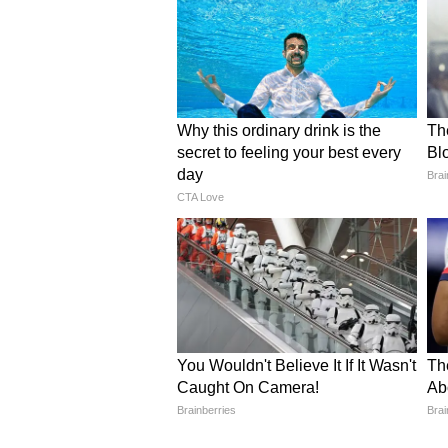
मौत का चक्रव्यूह: सेंसर दरवाजों ने 
जांच में सामने आया है कि पूरी इमारत 
जब आग ग्राउंड फ्लोर पर बने रेस्टोरे
होटल की खिड़कियां पूरी तरह बंद थीं 
दरवाजे लॉक हो गए, खिड़कियों ने धुएं 
गया, जिससे लोगों को बाहर निकलने का 
6 कमरों की अनुमति और चला रहे थ
लाइसेंस के नियमों को लेकर जो खेल खेल
एंड ब्रेकफास्ट' (B&B) योजना के तहत 
मंजूरी मिली हुई थी। लेकिन लालच की ह
के रूप में चला रहा था। हद तो तब हो 
में भी कमरे बना दिए गए थे। पुलिस अब