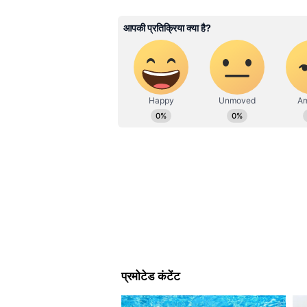
ABOUT THE AUTHOR
Related Articles
Surya Prakash Tripathi
SP
सूर्य प्रकाश त्रिपाठी। 20 जुलाई 2003 से 
दिल्ली में रोंगटे खड़े कर देने 
से एशियानेट न्यूज हिंदी के साथ जुड़े हुए 
अग्निकांड! पांचवी मंजिल से 
हुआ है। इन्होंने क्राइम, धर्म और राजनीति
महिलाएं! VIDEO
एक्टिविस्ट, अमर उजाला, दैनिक भास्कर डिजि
सबसे बड़ा खुलासा: फायर सेफ्टी 
इस मामले का सबसे बड़ा और हैरान करन
इमारत के लिए कभी भी 'फायर सेफ्टी NOC
के मुताबिक, इस जर्जर इमारत का ढांचा
एनओसी मिल ही नहीं सकती थी।