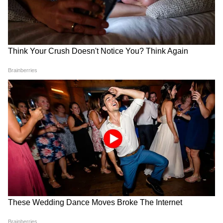
उनके फौलादी हौसले को देखा। यह रिश्ता किसी मजबूरी
या सहानुभूति पर नहीं, बल्कि बराबरी के सम्मान और गहरी
समझ की नींव पर खड़ा हुआ।
DOWNLOAD APP
Asianet News Hindi पर पढ़ें देशभर की सबसे ताज़ा
National News in Hindi
, जो हम खास तौर पर
आपके लिए चुनकर लाते हैं। दुनिया की हलचल, अंतरराष्ट्रीय
घटनाएं और बड़े अपडेट — सब कुछ साफ, संक्षिप्त और
भरोसेमंद रूप में पाएं हमारी
World News in Hindi
कवरेज में। अपने राज्य से जुड़ी खबरें, प्रशासनिक फैसले
और स्थानीय बदलाव जानने के लिए देखें
State News
in Hindi
, बिल्कुल आपके आसपास की भाषा में। उत्तर
प्रदेश से राजनीति से लेकर जिलों के जमीनी मुद्दों तक —
हर ज़रूरी जानकारी मिलती है यहां, हमारे
UP News