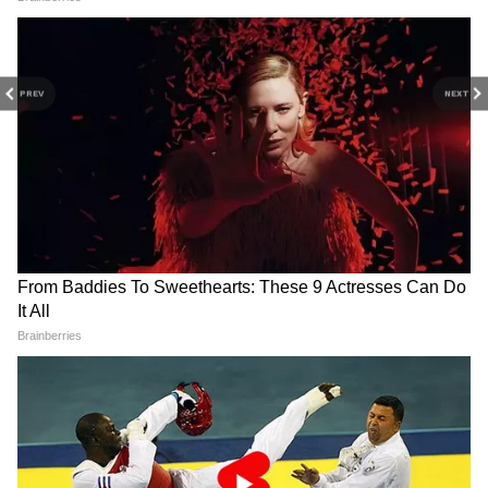
सेक्शन में। और
Bihar News
में पाएं बिहार की असली
आवाज — गांव-कस्बों से लेकर पटना तक की ताज़ा रिपोर्ट,
कहानी और अपडेट के साथ, सिर्फ Asianet News
PREV
NEXT
Hindi पर।
Related Articles
Positive News: कैंसर का पता चला तो पिता ने-पैर कटा
तो मां ने भी छोड़ा, लड़की ने अकेले लड़ी जंग
कौन हैं शुभम कुमार? मिलिए बिहार के उस छात्र से, जिसने
JEE Advanced में किया टॉप
6 और 7 जून को दिल्ली में महा-मिलन: नारायण सेवा
संस्थान रचेगा इतिहास!
अब इन दोनों की जिंदगी का सबसे बड़ा और खूबसूरत
सस्पेंस खुलने जा रहा है। समाज को अपनी ताकत का