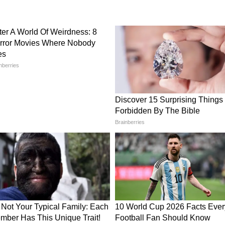
' ने मिलाया भारत से हाथ
ाने वाला मोड़ तब आया, जब सेमीकंडक्टर और माइक्रोचिप
ASML और भारत की टाटा इलेक्ट्रॉनिक्स (Tata
मझौते पर मुहर लगी। गुजरात का धोलेरा अब दुनिया के
भरने के लिए तैयार है। इस समझौते के तहत नीदरलैंड्स
फैब्रिकेशन प्लांट' को अपनी सबसे उन्नत और गोपनीय तकनीक
 कदम को गेम-चेंजर माना जा रहा है, क्योंकि अब भारत चिप
 ओर एक ऐसी छलांग लगा रहा है, जिससे वैश्विक महाशक्तियों
ल: डच CEOs को मिला खुला न्योता
क हाई-प्रोफाइल 'इंडिया-नीदरलैंड्स CEO राउंडटेबल' का