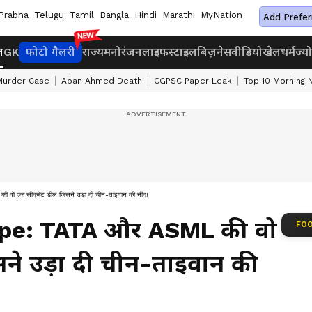
Prabha
Telugu
Tamil
Bangla
Hindi
Marathi
MyNation
Add Prefer
ज
GK
फोटो गैलरी
राज्य
मनोरंजन
लाइफस्टाइल
बिज़नेस
वीडियो
खेल
धर्म
ज्य
Murder Case
Aban Ahmed Death
CGPSC Paper Leak
Top 10 Morning
क सीक्रेट डील जिसने उड़ा दी चीन-ताइवान की नींद!
pe: TATA और ASML की वो
FOO
सने उड़ा दी चीन-ताइवान की