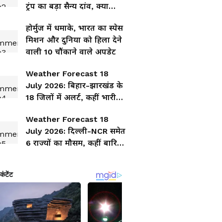
ट्रंप का बड़ा सैन्य दांव, क्या
भड़केगा युद्ध?
होर्मुज में धमाके, भारत का स्पेस
मिशन और दुनिया को हिला देने
वाली 10 चौंकाने वाले अपडेट
Weather Forecast 18
July 2026: बिहार-झारखंड के
18 जिलों में अलर्ट, कहीं भारी
बारिश तो कहीं तेज हवा का
Weather Forecast 18
खतरा
July 2026: दिल्ली-NCR समेत
6 राज्यों का मौसम, कहीं बारिश-
तूफान तो कहीं उमस, जानिए
आपके शहर का हाल