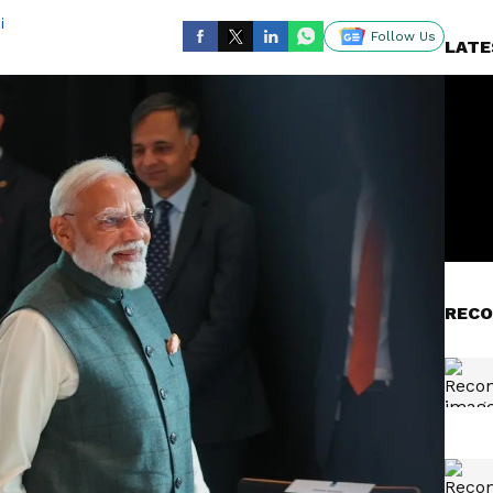
i
Follow Us
LATE
RECO