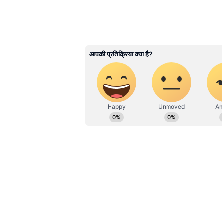
के जमीनी मुद्दों तक — हर ज़रूरी जानक
Bihar News
में पाएं बिहार की अस
रिपोर्ट, कहानी और अपडेट के साथ, स
ABOUT THE AUTHOR
Surya Prakash Tripathi
SP
सूर्य प्रकाश त्रिपाठी। 20 जुलाई 2003 से 
से एशियानेट न्यूज हिंदी के साथ जुड़े हुए 
हुआ है। इन्होंने क्राइम, धर्म और राजनीति
एक्टिविस्ट, अमर उजाला, दैनिक भास्कर डिजि
Related Articles
Top 10 Morning News:
ईरान तनाव से लेकर NEET 
तक, जानिए सुबह के 10 बड़