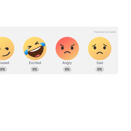
ारी मिलती है यहां, हमारे
UP News
सेक्शन में। और
ली आवाज — गांव-कस्बों से लेकर पटना तक की ताज़ा
िर्फ Asianet News Hindi पर।
पत्रकारिता के क्षेत्र में कार्यरत। कुल 22 साल का अनुभव। 19 फरवरी 2024
हैं। पत्रकारिता में परास्नातक की डिग्री के साथ इन्होंने डबल MA LLB भी किया
 के साथ सामाजिक मुद्दों पर लिखने की रुचि है। हिंदी दैनिक आज, डेली न्यूज
टल (DB DIGITAL) जैसे मीडिया संस्थानों में भी सूर्या सेवाएं दे चुके हैं।
 इजरायल-
UAE एयरस्पेस में चौंकाने वाला दृश्य:
घोटाले
PM मोदी के विमान को F-16 जेट्स ने
े अपडेट
दिया एस्कॉर्ट| Watch Video