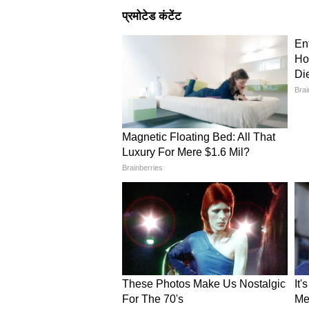
जब दुनिया के सबसे बड़े 'चिप किंग
इस पूरी यात्रा का सबसे बड़ा और चौंक
निर्माण की वैश्विक महारथी डच कंपनी 
Electronics) के बीच एक ऐतिहासिक स
नक्शे पर एक नए 'चिप हब' के रूप में उ
भारत के पहले 'फ्रंट-एंड सेमीकंडक्टर 
प्रदान करेगा। तकनीक की दुनिया में इस
निर्माण के मामले में आत्मनिर्भरता की
का एकाधिकार खत्म हो जाएगा।
आधी रात की वो सीक्रेट राउंडटेब
रणनीतिक वार्ता के तुरंत बाद हेग में ए