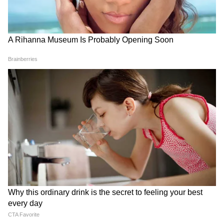
ये क्या बेवकूफी है! Rahul Gandhi
शिक्षा मंत्री का इस्तीफा, पीएम मोदी
की नीयत पर Kangana Ranaut
से माफी... NEET पर राहुल गांधी ने
का गंभीर सवाल
क्या-क्या मांगा?
LATEST VIDEOS
Mamata Banerjee पर हमला? जोड़ लिए
हाथ और चीख-चीखकर सुनाई आपबीती
Baramati Airport Plane Crash Video :
रनवे पर फिसला ट्रेनी विमान, 8 माह में तीसरा