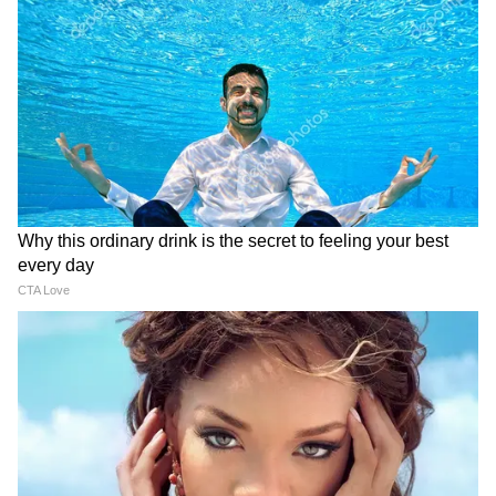
RECOMMENDED STORIES
राहुल गांधी के बाद अब दिल्ली बवाल
NEET Protest: सदन के अंदर
पर CM विजय भी एक्शन में, NEET
पति Akhilesh Yadav की हुंकार,
पर दिया गजब फार्मूला
बाहर पत्नी Dimple Yadav ने
खोला मोर्चा