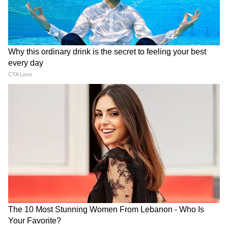
बातचीत जारी है। रिपोर्टों के अनुसार, कतर और पाकिस्तान
दोनों देशों के बीच मध्यस्थ की भूमिका निभा रहे हैं।
प्रस्तावित समझौते में कुछ महत्वपूर्ण शर्तों की चर्चा हो रही
है। इनमें होर्मुज जलडमरूमध्य को अंतरराष्ट्रीय जहाजरानी
के लिए खुला रखना और ईरान के यूरेनियम संवर्धन
कार्यक्रम पर अंतरराष्ट्रीय निगरानी शामिल बताई जा रही है।
मध्य पूर्व की शांति के लिए आगे क्या?
ईरान की दोबारा मजबूत होती सैन्य क्षमता और साथ ही
जारी कूटनीतिक वार्ताएं, दोनों मिलकर मध्य पूर्व की
राजनीति को एक नए मोड़ पर ले जा रही हैं। एक तरफ
मिसाइलों और ड्रोन का बढ़ता जखीरा क्षेत्रीय देशों की चिंता
बढ़ा रहा है, वहीं दूसरी तरफ परमाणु समझौते की
संभावनाएं तनाव कम करने का रास्ता भी खोल सकती हैं।
आने वाले महीनों में यह साफ होगा कि मध्य पूर्व हथियारों