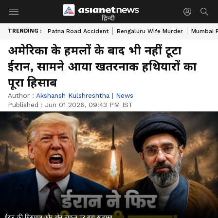
हिन्दी
TRENDING :
Patna Road Accident
Bengaluru Wife Murder
Mumbai 
अमेरिका के हमलों के बाद भी नहीं टूटा
ईरान, सामने आया खतरनाक हथियारों का
पूरा हिसाब
Author :
Akshansh Kulshreshtha
|
News
Published :
Jun 01 2026, 09:43 PM IST
ईरान की मिसाइल और ड्रोन ताकत पर बड़ा खुलासा