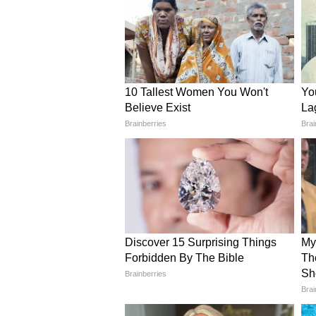
जबकि उसके बारे में पूरी जानकारी उपलब्ध
जापान का अपनी रक्षा तैयारियों को मजबू
कि जापान की वैश्विक पहचान एक शांतिप्
आरोप उस छवि को बदल नहीं सकते।
क्या है शांगरी-ला डायलॉग?
शांगरी-ला डायलॉग एशिया का सबसे महत्व
आयोजन हर वर्ष सिंगापुर में किया जाता ह
विशेषज्ञ और नीति निर्माता एक मंच पर आत
में हिस्सा लिया। दिलचस्प बात यह रही 
लगातार दूसरे वर्ष उसके रक्षा मंत्री डोंग
उन्हें इस बात का अफसोस है कि इस बार ची
देशों के बीच संवाद क्षेत्रीय स्थिरता के लि
एशिया की सुरक्षा राजनीति नए मोड
जापान और चीन के बीच बढ़ती बयानबाजी 