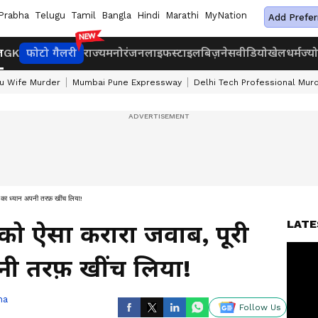
Prabha
Telugu
Tamil
Bangla
Hindi
Marathi
MyNation
Add Prefer
ज
GK
फोटो गैलरी
राज्य
मनोरंजन
लाइफस्टाइल
बिज़नेस
वीडियो
खेल
धर्म
ज्य
u Wife Murder
Mumbai Pune Expressway
Delhi Tech Professional Mur
या का ध्यान अपनी तरफ़ खींच लिया!
LATE
को ऐसा करारा जवाब, पूरी
पनी तरफ़ खींच लिया!
ha
Follow Us