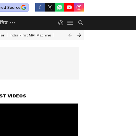
red Source
ोतिष
der
India First MRI Machine
Independence Day Speech In Hindi
Indep
ST VIDEOS