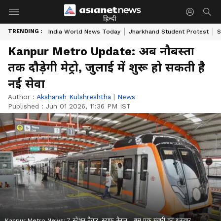
हिन्दी
TRENDING :
India World News Today
Jharkhand Student Protest
S
Kanpur Metro Update: अब नौबस्ता
तक दौड़ेगी मेट्रो, जुलाई में शुरू हो सकती है
नई सेवा
Author :
Akshansh Kulshreshtha
|
News
Published :
Jun 01 2026, 11:36 PM IST
Kanpur Metro News: 7 स्टेशन तैयार, स्टाफ तैनात... बस एक मंजूरी का इंतजार