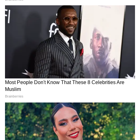
Assam Floods: असम में बाढ़ की
'मैं वापस लौटकर आऊंगा...' धर्मेंद्र
नई लहर से हाहाकार, कार्बी में रेलवे
प्रधान के बयान के पीछे क्या है बड़ा
ट्रैक तक डूबा, जनजीवन प्रभावित
प्लान? PM मोदी से भी हुई बात
LATEST VIDEOS
'राष्ट्रपति पुलिस कलर' पुरस्कार समारोह में पहुंचे
Amit Shah , नजारा ऐसा की नहीं हटेंगी निगाहें
Rahul Gandhi Prayagraj Speech:
Chhatron Ki Goonj में ऐसा क्या बोले राहुल,
हो गया वायरल