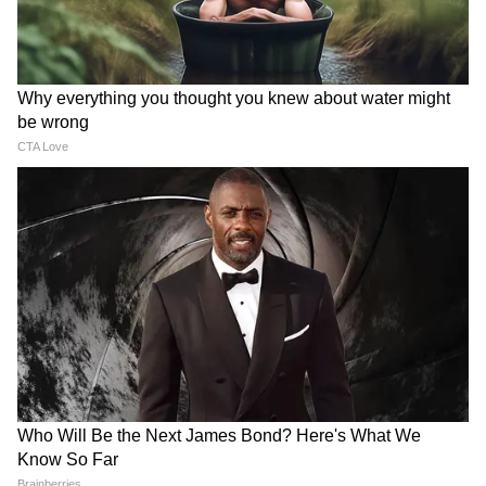
कोशिश कर रहा है। PSLV-C62 की नाकामी के बाद से
इसरो ने कोई भी लॉन्च मिशन नहीं किया है। GSLV लॉन्च
के लिए तैयार है, लेकिन उसकी लॉन्चिंग की तारीख आगे
बढ़ती जा रही है। देश के गौरव से जुड़े गगनयान मिशन का
पहला मानवरहित मिशन भी लेट हो रहा है। अब इन सब
चीज़ों को पटरी पर लाने की भारी ज़िम्मेदारी नई टीम के
कंधों पर है।
न लालबत्ती, न पुलिस, न
Houthi Attack: यमन के हूतियों
काफिला...सबकुछ छोड़ बाइक पर
का सऊदी अरामको पर फिर हमला,
कहां निकल पड़े MP के CM मोहन
ड्रोन से रिफाइनरी को बनाया निशाना
यादव?