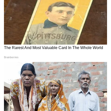
आखिर क्यों IAF कमांडर ने
Modi in IIT Delhi: PM ने सुनाई
पाकस्तानी लेडी को बताए खुफिया
जिंदगी की प्रेक्टिकल बातें, तालियों से
राज, क्या थी बेबसी जो भारत से कर
गूंज उठा हॉल
बैठा गद्दारी
LATEST VIDEOS
Modi in IIT Delhi: PM ने सुनाई जिंदगी की
प्रेक्टिकल बातें, तालियों से गूंज उठा हॉल
Modi in IIT Delhi: '1 लाख करोड़..अंग्रेजी में
बोलूं', देश के युवाओं को Modi ने दिया बहुत बड़ा
टास्क