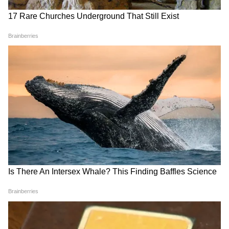
मिजोरम 'मैं बाद में' के फॉर्मूले पर चलता है। रात के 3
बजे लैंडस्लाइड (मलबे) को हटाना हो या किसी भूखे
पड़ोसी की मदद करनी हो, यहां पूरा समाज एक साथ
खड़ा हो जाता है।
Modi in IIT Delhi: '1 लाख
दिल्ली में दिल दहला देने वाला
करोड़..अंग्रेजी में बोलूं', देश के युवाओं
एक्सीडेंट, मौत बनकर आई मर्सिडीज
को Modi ने दिया बहुत बड़ा टास्क
ने 70 साल की महिला को मार डाला