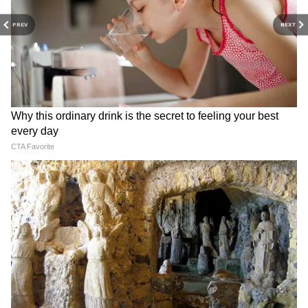
कहानी और अपडेट के साथ, सिर्फ Asianet News
PREV
NEXT
Hindi पर।
मिजोरम से जुड़े 3 ऐसे फैक्ट्स, जो आपका दिल जीत लेंगे
यहां कई जगहों पर दुकानों में कोई दुकानदार नहीं
बैठता। सामान पर रेट लिखे होते हैं, ग्राहक आते हैं,
अपनी पसंद का सामान उठाते हैं और डिब्बे में पूरी
ईमानदारी से पैसे रखकर चले जाते हैं।
यहां के बियाते (Biate) इलाके में हर शनिवार की सुबह
स्कूल के छोटे-छोटे बच्चे हाथों में झाड़ू लेकर अपनी
गलियों को साफ करने निकल पड़ते हैं। उनके लिए
सफाई किसी और का काम नहीं, बल्कि खुद की
जिम्मेदारी है।
जब हम सब 'मैं पहले, मैं पहले' की होड़ में लगे हैं,
RECOMMENDED STORIES