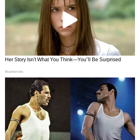
'हिरासत में लिए गए Abhijeet
Kal Ka Mausam: बिहार-झारखंड
Dipke ?' CJP के दावे से गरमाया
के इन जिलों में भारी बारिश का
माहौल, आमने सामने पुलिस और
अलर्ट, जानिए तापमान का भी हाल
छात्र
LATEST VIDEOS
Atiq Ahmed के बेटे की मौत पर घर पहुंचे