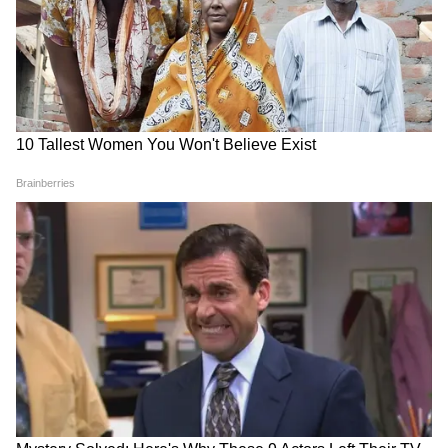
तीसरा बड़ा हादसा
LATEST VIDEOS
Rahul Gandhi Prayagraj Speech:
Chhatron Ki Goonj में ऐसा क्या बोले राहुल,
हो गया वायरल
देर रात Rishabh Pant की इस शिकायत पर
CM Pushkar Dhami की पहली प्रतिक्रिया