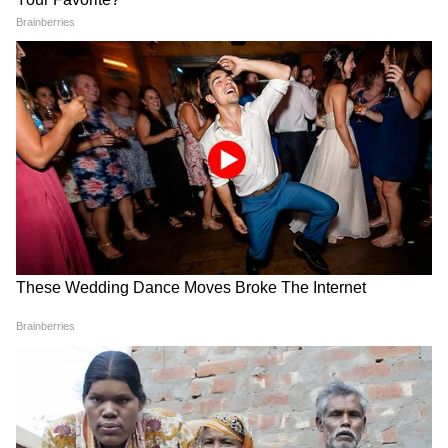
Rahul Gandhi Prayagraj
Malappuram Explosives
Speech: Chhatron Ki Goonj
Seizure: लॉरी में आखिर कहां ले
में ऐसा क्या बोले राहुल, हो गया
जाए जा रहे थे हजारों विस्फोटक?
वायरल
NIA की गिरफ्तारी ने बढ़ाया सस्पेंस
Typhoon Dolphin: चीन में
Brazil Helicopter Crash:
'डॉल्फिन' तूफान की आहट, स्कूल बंद,
ब्राजील में हेलिकॉप्टर क्रैश, 4 लोगों
फ्लाइटें रद्द, लेवल-3 इमरजेंसी लागू
की मौत, एक हफ्ते में दुनिया का