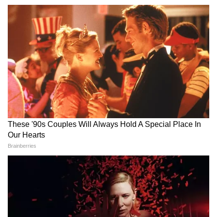
समुद्र की तरह क्यों हिल रहा था
PM Modi Netanyahu Talks:
मोरबी के कुएं का पानी? खुल गया
द्विपक्षीय रिश्तों से लेकर पश्चिम
सबसे बड़ा राज
एशिया तक, दोनों नेताओं के बीच
क्या बात हुई ?
LATEST VIDEOS
Atiq Ahmed के बेटे की मौत पर घर पहुंचे
Akhilesh Yadav के विधायक, जमकर हो रही
फजीहत!
समुद्र की तरह क्यों हिल रहा था मोरबी के कुएं का
पानी? खुल गया सबसे बड़ा राज