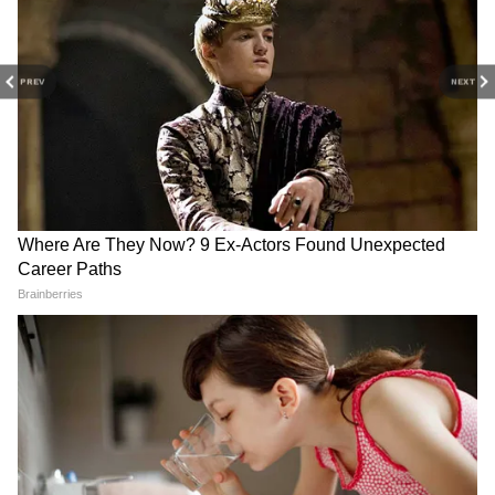
कहानी और अपडेट के साथ, सिर्फ Asianet News
उनके इस दौरे में पति के अलावा कुछ दोस्त भी साथ थे।
Hindi पर।
PREV
NEXT
संस्कृति और विरासत को जानने का एक खूबसूरत दिन
नई दिल्ली के स्वामीनारायण अक्षरधाम ने X पर एक
पोस्ट में उनके आने की पुष्टि की और कहा, "संस्कृति
और विरासत को जानने का एक खूबसूरत दिन।" पोस्ट में
आगे लिखा गया, “टिफनी ट्रंप, माइकल बोलोस और
उनके दोस्तों की BAPS स्वामीनारायण अक्षरधाम, नई
दिल्ली में मेजबानी करना एक सम्मान की बात थी।
RECOMMENDED STORIES