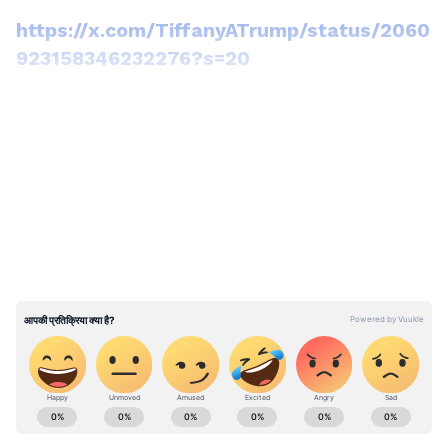
https://x.com/TiffanyATrump/status/2060
923158346232276?s=20
LATEST VIDEOS
ABOUT THE AUTHOR
Arvind Raghuwanshi
AR