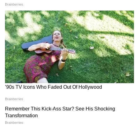
हैं। वरिष्ठ नेता सुखेंदु शेखर रॉय ने पहले राज्यसभा और
पार्टी दोनों से इस्तीफा दिया। इसके बाद सुष्मिता देव ने भी
राज्यसभा सदस्यता और TMC छोड़ने का फैसला किया।
इन इस्तीफों ने पार्टी के भीतर बढ़ते मतभेदों को और
अधिक उजागर कर दिया है।
TMC के सामने आगे क्या चुनौती?
विधानसभा, लोकसभा और राज्यसभा—तीनों स्तरों पर
सामने आई असंतोष की घटनाओं ने तृणमूल कांग्रेस को
मुश्किल स्थिति में ला खड़ा किया है। अब सबकी नजर इस
बात पर है कि पार्टी नेतृत्व इस संकट से कैसे निपटता है
और क्या बागी नेताओं को वापस संगठन में लाने की कोई
कोशिश होती है या फिर यह राजनीतिक खींचतान और
आगे बढ़ती है।