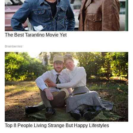
शपथ लेकर अपनी राजनीतिक ताकत का प्रदर्शन किया।
गुवाहाटी में आयोजित समारोह में NDA के कई बड़े नेता
मौजूद रहे। भाजपा के लिए यह जीत पूर्वोत्तर भारत में
उसके मजबूत होते प्रभाव का संकेत मानी जा रही है। नई
सरकार ने बुनियादी ढांचे के विस्तार, डिजिटल प्रशासन और
सीमा सुरक्षा को प्राथमिकता देने का ऐलान किया है।
विशेषज्ञों का मानना है कि सरमा का दूसरा कार्यकाल
पूर्वोत्तर में भाजपा की दीर्घकालिक रणनीति के लिए
निर्णायक साबित हो सकता है।
9. हंतावायरस संकट से वैश्विक स्वास्थ्य एजेंसियां सतर्क
विश्व स्वास्थ्य संगठन (WHO) ने हंतावायरस संक्रमण को
लेकर गंभीर चेतावनी जारी की है। एक अंतरराष्ट्रीय क्रूज
जहाज पर वायरस फैलने के बाद कई देशों ने स्वास्थ्य
निगरानी बढ़ा दी है। संक्रमित यात्रियों को अलग-थलग