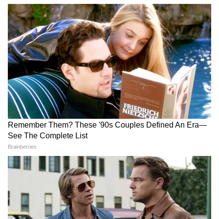
7. तमिलनाडु में विजय सरकार पर सुप्रीम कोर्ट की नजर
तमिलनाडु की राजनीति में अभिनेता-से-राजनेता बने
मुख्यमंत्री जोसेफ विजय की सरकार को लेकर अस्थिरता
बनी हुई है। सुप्रीम कोर्ट उस याचिका पर सुनवाई करने जा
रहा है, जिसमें फ्लोर टेस्ट के दौरान कुछ विधायकों के
मतदान अधिकारों को चुनौती दी गई है। इस बीच विजय
सरकार ने शराब की दुकानों को स्कूलों और मंदिरों के पास
से हटाने जैसे फैसलों से जनता का ध्यान खींचा है। वहीं
AIADMK के भीतर बगावत और TVK सरकार को
अप्रत्याशित समर्थन ने राजनीतिक समीकरण बदल दिए हैं।
अदालत का फैसला राज्य की सत्ता संतुलन को प्रभावित
कर सकता है।
8. हिमंत बिस्वा सरमा ने संभाला दूसरा कार्यकाल
असम में हिमंत बिस्वा सरमा ने दूसरी बार मुख्यमंत्री पद की