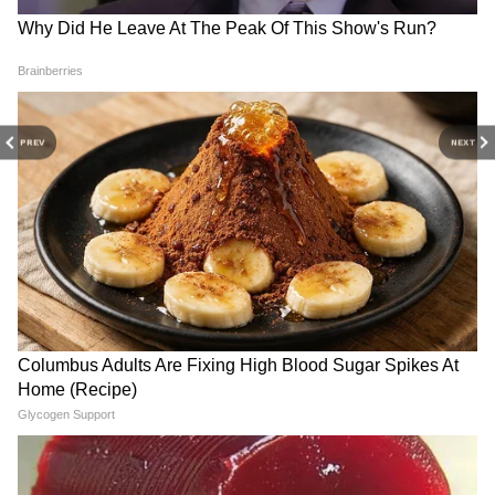
RECOMMENDED STORIES
PREV
NEXT
View post on Instagram
ताबूत में ट्रंप का पूरा परिवार! तेहरान
'1 घंटे में दे दूंगा इस्तीफा...' ममता
में लगे इस पोस्टर से क्या मैसेज देना
बनर्जी के भतीजे ने किसे और क्यों दे
चाहता है ईरान?
डाला खुला चैलेंज?