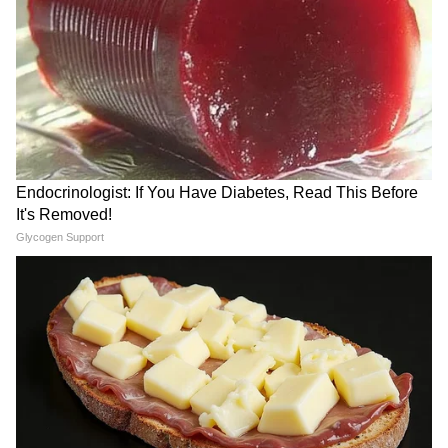
तेल के बाद अब पानी पर वार!
सरकार संभल जाए! क्या बोले सोनम
अमेरिका-ईरान टकराव ने बढ़ाया नया
वांगचुक के समर्थन में उतरे अन्ना
खतरा
हजारे?